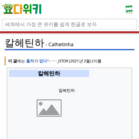
칼헤틴하
Calhetinha
이 글
에는
출처
가
없다
"
–
·
·
·
·
JSTOR
(
2021년
2월) (이
를
칼헤틴하
칼헤틴하