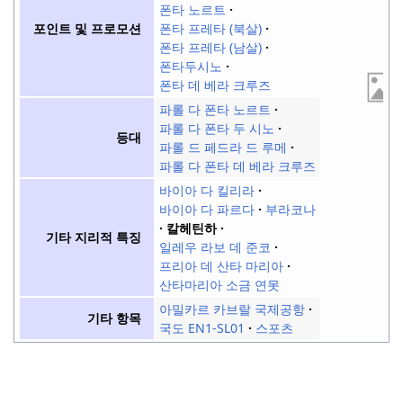
폰타 노르트
폰타 프레타 (북살)
포인트 및 프로모션
폰타 프레타 (남살)
폰타두시노
폰타 데 베라 크루즈
파롤 다 폰타 노르트
파롤 다 폰타 두 시노
등대
파롤 드 페드라 드 루메
파롤 다 폰타 데 베라 크루즈
바이아 다 킬리라
바이아 다 파르다
부라코나
칼헤틴하
기타 지리적 특징
일레우 라보 데 준코
프리아 데 산타 마리아
산타마리아 소금 연못
아밀카르 카브랄 국제공항
기타 항목
국도 EN1-SL01
스포츠