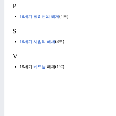
P
18세기 필리핀의 해체
(
1도)
S
18세기 시암의 해체
(
3도)
V
18세기
베트남
해체
(1
℃)