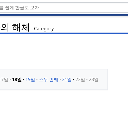
의 해체
Category
17일
18일
19일
스무 번째
21일
22일
23일