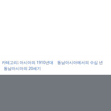
카테고리
:
아시아의 1910년대
동남아시아에서의 수십 년
동남아시아의 20세기
Category:1910s_in_Southeast_Asia
/
CC-BY-SA
/
이용약
관 (Terms)