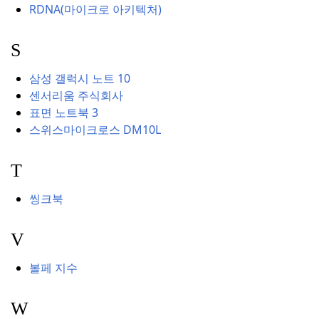
RDNA(마이크로 아키텍처)
S
삼성 갤럭시 노트 10
센서리움 주식회사
표면 노트북 3
스위스마이크로스 DM10L
T
씽크북
V
볼페 지수
W