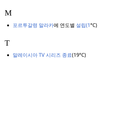
M
포르투갈령 말라카
에
연도별
설립(1
°
C)
T
말레이시아 TV 시리즈 종료
(
19°C)