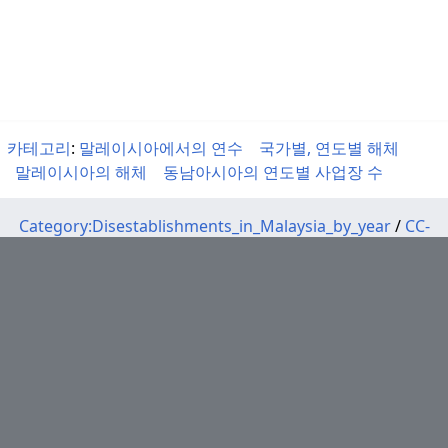
카테고리
:
말레이시아에서의 연수
국가별, 연도별 해체
말레이시아의 해체
동남아시아의 연도별 사업장 수
Category:Disestablishments_in_Malaysia_by_year
/
CC-
BY-SA
/
이용약관 (Terms)
이슬람 협의회 국가 및 평의회 위원회
내사