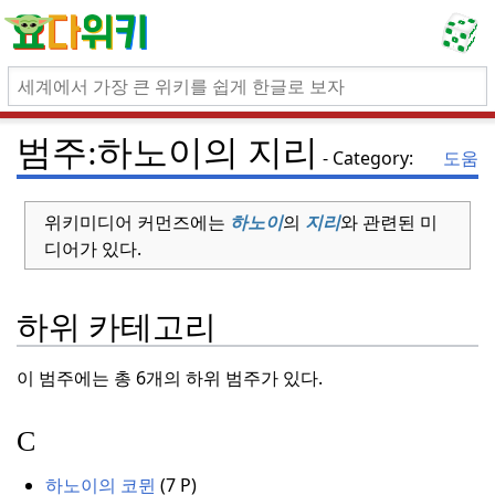
범주:하노이의 지리
도움
Category:
위키미디어 커먼즈에는
하노이
의
지리
와 관련된 미
디어가 있다.
하위 카테고리
이 범주에는 총 6개의 하위 범주가 있다.
C
하노이의 코뮌
(7 P
)