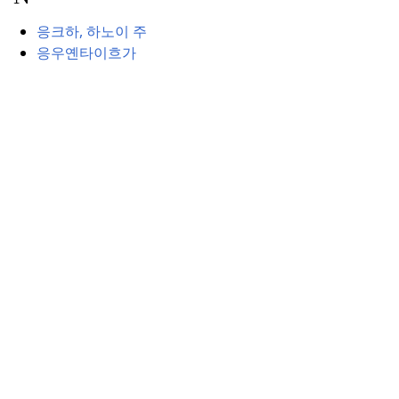
응크하, 하노이 주
응우옌타이흐가