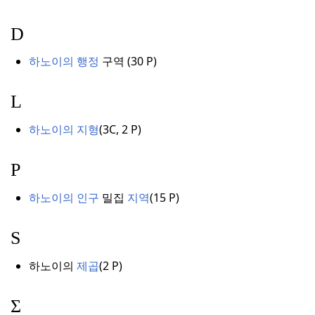
D
하노이의 행정
구역 (
30
P
)
L
하노이의 지형
(
3C,
2 P
)
P
하노이의 인구
밀집
지역
(
15
P
)
S
하노이
의
제곱
(2 P
)
Σ