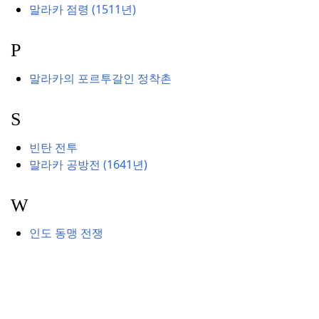
말라카 점령 (1511년)
P
말라카의 포르투갈인 정착촌
S
빈탄 전투
말라카 공방전 (1641년)
W
인도 동맹 전쟁