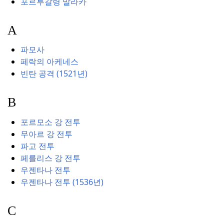
포르투갈령 말라카
A
파모사
페락의 아케네스
빈탄 공격 (1521년)
B
포르모소 강 전투
무아르 강 전투
파고 전투
페를리스 강 전투
우젠타나 전투
우젠타나 전투 (1536년)
C