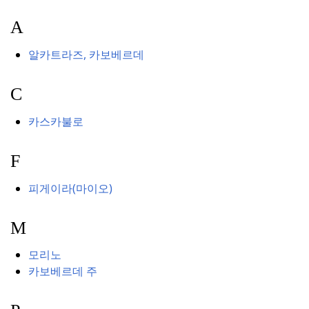
A
알카트라즈, 카보베르데
C
카스카불로
F
피게이라(마이오)
M
모리노
카보베르데 주