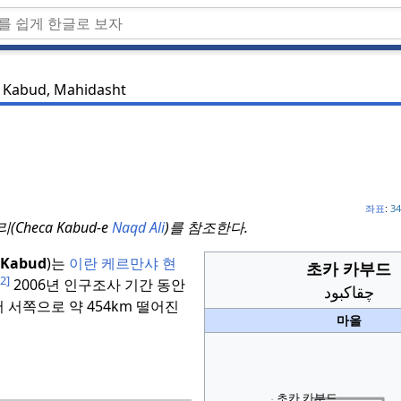
 Kabud, Mahidasht
좌표
:
34
Checa Kabud-e
Naqd Ali
)를 참조한다.
 Kabud
)는
이란
케르만샤
현
초카 카부드
[2]
2006년 인구조사 기간 동안
چقاكبود
 서쪽으로 약 454km 떨어진
마을
초카 카부드