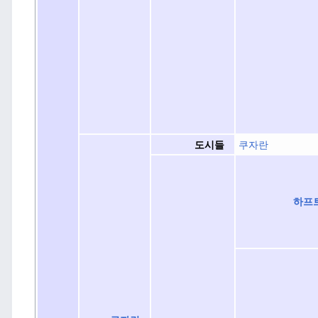
쿠자란
도시들
하프