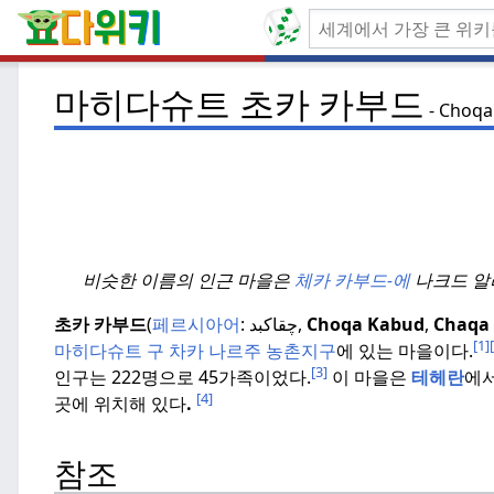
마히다슈트 초카 카부드
Choqa
비슷한 이름의 인근 마을은
체카 카부드-에
나크드 알리(
초카 카부드
(
페르시아어
:
چقاكبد
,
Choqa Kabud
,
Chaqa
[1]
마히다슈트 구
차카 나르주 농촌지구
에 있는 마을이다.
[3]
인구는 222명으로 45가족이었다.
이 마을은
테헤란
에서
[4]
곳에 위치해 있다
.
참조