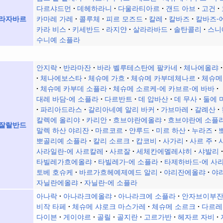
다르샤드먼
데헤하라니
다울라티아르
갠드 아브
고건
카마레 가레
콜루체
피르 모즈드
칼레
칼바즈
칼바즈-
라자바르
카라 비스
키세반드
라지얀
살라라바드
솔탄콜리
스니
수니예 소플라
안지락
반라마잔
바라 벨루테스탄에 팔카네
체나에올랴
체나에보스타
체슈메 가흐
체슈메 카부데체나르
체슈메
체슈메 카부데 소플라
체슈메 소르케-에 카브르-에 바바
대레 바담-에 소플라
다르반트
데 압바산
데 무사
둘에 
파리아드라스
갈리아네예 알리 바커
가브마레
갈례산
칼렉에 올리야
카리안
흐브야란에올랴
흐브야란에 소플
잘랄반드
말렉 하산 야리잔
마르코르
얀루드
미르 하산
누라즈
뽀골리예 소플라
칼리 소르크
캅코비
사가리
사르 주
사라일란-에 사르칼레
사르잘
세체칸에멜레샤히
샤발리
타빌레가흐에올랴
타빌레가-에 소플라
타제하바드-에 사
토베 호슈케
바르가흐헤예제예드 알리
야리잔에올랴
야
자닐란에올랴
자닐란-에 소플라
아나락
아나라크에올랴
아나라크에 소플라
안자브이부
비작 타페
체슈메 샤로크 마스가레
체슈메 소르크
다르레
다이븐
게이야르
골릴
골지란
고르가반
헤자르 자비