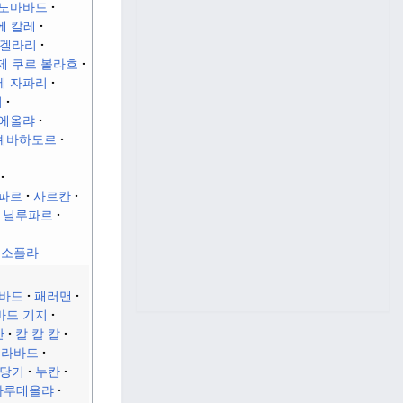
자노마바드
에 칼레
겔라리
제 쿠르 볼라흐
에 자파리
비
에올랴
예바하도르
파르
사르칸
 닐루파르
예소플라
바드
패러맨
바드 기지
반
칼 칼 칼
체라바드
당기
누칸
라루데올랴