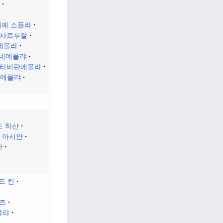
예 소플라
사르푸잘
에올랴
네예올랴
타비란에올랴
에올랴
드 하산
 아시얀
칸
드 칸
즈
올랴