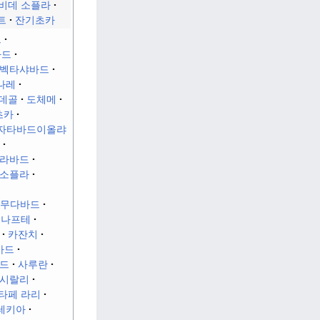
비데 소플라
트
잔기초카
드
바드
벡타샤바드
나레
데골
도체메
초카
자타바드이올랴
라바드
소플라
무다바드
나프테
카잔치
바드
드
사루란
시랄리
타페 라리
테키아