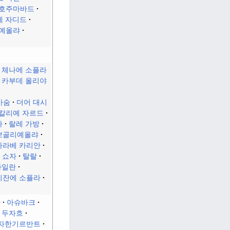
호주마바드
에 자디드
예올랴
체나에 소플라
 카부데 올리야
마숨
더어 대시
칼리예 자르드
라
랄레 가방
뽀골리예올랴
사라베 카리안
쇼자
탈랄
라일란
리잔에 소플라
잔
아슈바크
 두자흐
자한기르반트