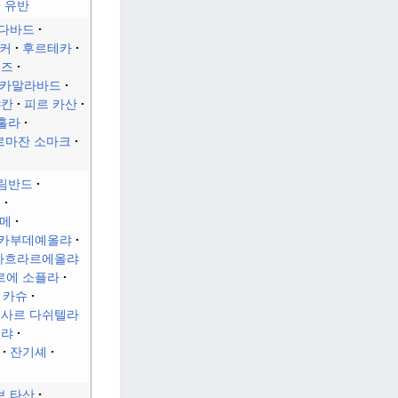
유반
다바드
커
후르테카
리즈
카말라바드
샤칸
피르 카산
홀라
르마잔 소마크
림반드
네
메
카부데예올랴
카흐라르에올랴
르에 소플라
 카슈
사르 다쉬텔라
올랴
잔기셰
브 타산