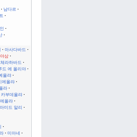
남다르
트
인
산
이
아사다바드
 야삼
체라하바드
루드 에 올리야
예올랴
이에올랴
플라
 카부데올랴
에올랴
아미드 알리
비
라
미아네