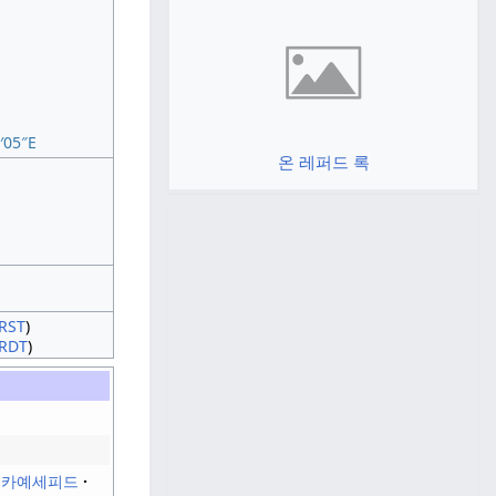
′05″E
온 레퍼드 록
주
IRST
)
IRDT
)
초카예세피드