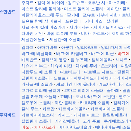
주자르
칼렉-에 바이에
칼쿠슈크
호루난 시
마스가레
마스트 알리예 올리야
마스트 알리예 소플라
메이단
뮬리
스만반드
파칼리예호스크헤 루드
팔카네
포슈트 카부데 자한기르반
포슈트 탕에 샤 미르자
포슈탈레
카더 마즈
살라틴
사르 주베 칼레 마스가레
사라베사린
세이예드 아바스
샤
타바멘 샤인
바젬 코슈케 루드
비나
자르드-에 셰이크 하
제날란에올랴
제날란-에 소플라
압타프
아마다바드
아쿤디
알리아바드
알리 카세미 사
바그-에 비글라리
바그-에 카람베그
바그-에 티군
바그에
배리반트
찰라브이 통증
참 누즈데
첼레예올랴
체나르
체슈메 카부드
체슈메 마칸
체슈메 푸네
초보리쉬
다람
다람루드 에 소플라
다르바드레
다르밴드 자르드
딜란치
딜란치예소플라
도보르지
피루자바드-에 파체카
가미자
가자프-에 소플라
게르다칸 다에 올리야
게르다칸 다에 소
고다르 피리에 올리야
고다르 피리에 소플라
골다레
골람
골람 카부데 소플라
고베니
호세나바드-에 루인탄
젤로우
젤로우에 소플라
제란 볼라흐
카흐리제 소플라
칼리가에 
칼레 주브
카르간
카르바네예올랴
카르바네예 소플라
카르바네예보스타
카자크
케나르 마르그
칼릴란에올랴
피루자바드
칼릴란에 소플라
카라갑에올랴
고레 주브
쿠레예호스라
마쓰래예 나자르가
메디아바드에올랴
메디아바드-에 소플