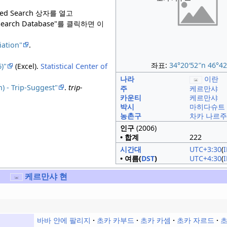
ed Search 상자를 열고
"Search Database"를 클릭하면 이
ation"
.
좌표:
34°20′52″
n
46°42
)"
(Excel)
.
Statistical Center of
나라
이란
) - Trip-Suggest"
.
trip-
주
케르만샤
카운티
케르만샤
박시
마히다슈트
농촌구
차카 나르
인구
(2006)
• 합계
222
시간대
UTC+3:30
(
• 여름(
DST
)
UTC+4:30
(
케르만샤 현
바바 얀에 팔리지
초카 카부드
초카 카셈
초카 자르드