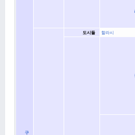
할라시
도시들
구