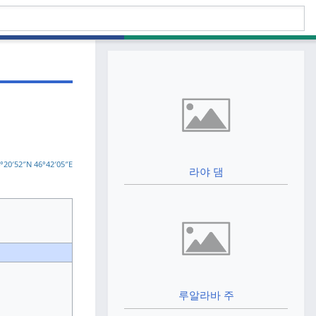
°20′52″N
46°4
2′05″E
라야 댐
루알라바 주