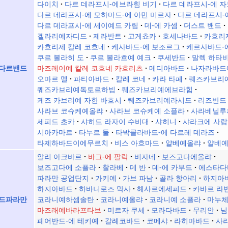
다이치
다르 데라프시-에브라힘 비기
다르 데라프시-에 
다르 데라프시-에 모하마드-에 아민 미르자
다르 데라프시-
다르 데라프시-에 세이예드 카림
데-에 카셈
더스트 밴드
겔라리예자디드
제라반트
고게쵸카
호세나바드
카흐리
카흐리제 칼레 코흐네
케사바드-에 보조르그
케르사바드-
쿠르 볼라히 도
쿠르 볼라흐예 예크
쿠세반드
말렉 하타
마즈레이예 칼레 코흐네 카흐리츠
메디아바드
나자라바드
다르밴드
오마르 멜
파티아바드
칼레 코네
카라 타페
퀘즈카브리
퀘즈카브리예독토르하빕
퀘즈카브리예에브라힘
케즈 카브리예 자한 바흐시
퀘즈카브리예라시드
리즈반드
사라브 코슈케예올랴
사라브 코슈케예 소플라
사라베닐루
세피드 초카
샤히드 라자이 수비대
샤히니
샤라크에 사랍
시아카마르
타누르 둘
타박콜라바드-에 다르레 데라즈
타제하바드이에무르치
비스 아흐마드
얄베예올랴
얄베
알리 아크바르
바그-에 팔락
비자네
보즈고다에올랴
보즈고다에 소플라
찰라베
데 반
데-에 카부드
에스타다
파라만 공업단지
가키예
가브 파남
골라 항아리
하지아
하지아바드
하바니로즈 막사
헤사르에세피드
카바르 라
코라니예하셈솔탄
코라니예올랴
코라니예 소플라
마누
드파라만
마즈래예바라프타브
미르자 쿠세
모라다바드
무리안
님
페어반드-에 테키예
갈례코바드
코메샤
라히마바드
사