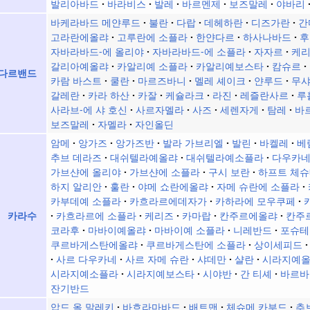
발리아바드
바라비스
발레
바르멘제
보즈말레
야바리
바케라바드 메얀루드
불란
다랍
데헤하란
디즈가란
간
고라란에올랴
고루란에 소플라
한얀다르
하사나바드
후
자바라바드-에 올리야
자바라바드-에 소플라
자자르
케
갈리아예올랴
카알리예 소플라
카알리예보스타
캄슈르
다르밴드
카람 바스트
쿨란
마르즈바니
멜레 셰이크
얀루드
무
갈레란
카라 하산
카잘
케슐라크
라진
레즐란사르
루
사라브-에 샤 호신
사르자멜라
사즈
세렌자게
탐레
바
보즈말레
자멜라
자인올딘
암메
앙가즈
앙가즈반
발라 가브리엘
발린
바켈레
베
추브 데라즈
대쉬텔라예올랴
대쉬텔라예소플라
다우카
가브샨에 올리야
가브샨에 소플라
구시 보란
하프트 체슈
하지 알리안
훌란
야메 쇼란에올랴
자메 슈란에 소플라
카부데예 소플라
카흐라르에데자가
카하라에 모우쿠페
카흐라르에 소플라
케리즈
카마랍
칸주르에올랴
칸주
카라수
코라후
마바이예올랴
마바이예 소플라
니레반드
포슈테
쿠르바게스탄에올랴
쿠르바게스탄에 소플라
상이세피드
사르 다우카네
사르 자메 슈란
샤데만
샬란
시라지예
시라지예소플라
시라지예보스타
시야반
간 티셰
바르바
잔기반드
압드 올 말레키
바흐라마바드
배트맨
체슈메 카부드
추