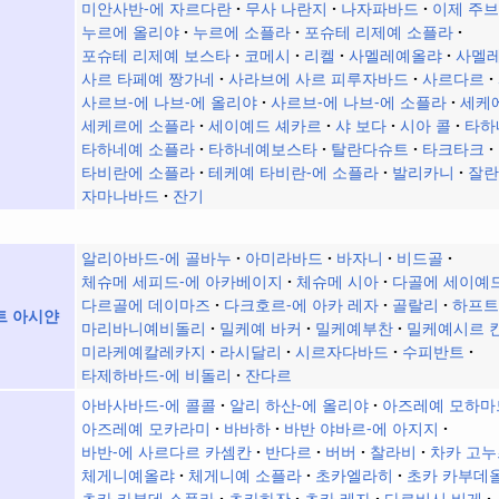
미안사반-에 자르다란
무사 나란지
나자파바드
이제 주브
누르에 올리야
누르에 소플라
포슈테 리제예 소플라
포슈테 리제예 보스타
코메시
리켈
사멜레예올랴
사멜레
사르 타페예 짱가네
사라브에 사르 피루자바드
사르다르
사르브-에 나브-에 올리야
사르브-에 나브-에 소플라
세케
세케르에 소플라
세이예드 셰카르
샤 보다
시아 콜
타하
타하네예 소플라
타하네예보스타
탈란다슈트
타크타크
타비란에 소플라
테케예 타비란-에 소플라
발리카니
잘란
자마나바드
잔기
알리아바드-에 골바누
아미라바드
바자니
비드골
체슈메 세피드-에 아카베이지
체슈메 시아
다골에 세이예
다르골에 데이마즈
다크호르-에 아카 레자
골랄리
하프트
트 아시얀
마리바니예비돌리
밀케예 바커
밀케예부찬
밀케예시르 
미라케예칼레카지
라시달리
시르자다바드
수피반트
타제하바드-에 비돌리
잔다르
아바사바드-에 콜콜
알리 하산-에 올리야
아즈레예 모하마
아즈레예 모카라미
바바하
바반 야바르-에 아지지
바반-에 사르다르 카셈칸
반다르
버버
찰라비
차카 고누
체게니예올랴
체게니예 소플라
초카엘라히
초카 카부데
초카 카부데 소플라
초카하잔
초카 레자
다르비시 비게