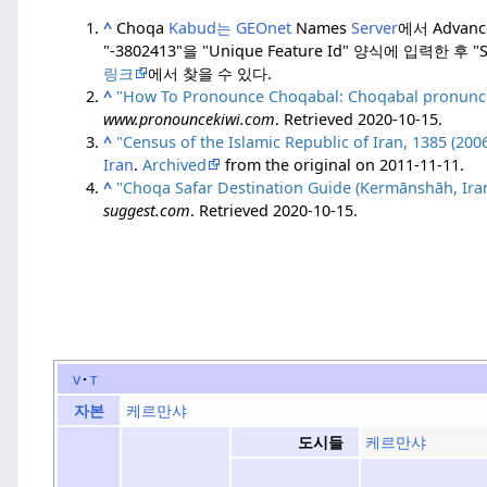
^
Choqa
Kabud는 GEOnet
Names
Server
에서 Advanc
"-3802413"을 "Unique Feature Id" 양식에 입력한 후 
링크
에서 찾을 수 있다.
^
"How To Pronounce Choqabal: Choqabal pronunci
www.pronouncekiwi.com
. Retrieved
2020-10-15
.
^
"Census of the Islamic Republic of Iran, 1385 (2006
Iran
.
Archived
from the original on 2011-11-11.
^
"Choqa Safar Destination Guide (Kermānshāh, Iran
suggest.com
. Retrieved
2020-10-15
.
v
t
케르만샤
자본
케르만샤
도시들