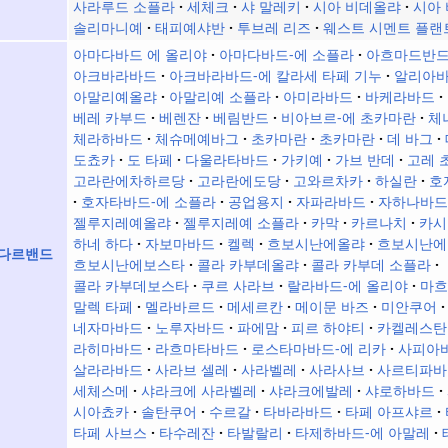
사라루드 소플라
세체크
샤 말레키
시아 비데올랴
시아 
솔리마니예
태피예샤반
투브레 리즈
웨스트 시멘트 플랜
아마다바드 에 올리야
아마다바드-에 소플라
아흐마드반
아크바라바드
아크바라바드-에 칼라세 타페 기누
알리아
아말리예올랴
아말리예 소플라
아미라바드
바케라바드
베레 카부드
베렌잔
베림반드
비아브르-에 초카마란
체
체라하바드
체슈메예바그
초카마란
초카마란
데 바그
도쵸카
도 타페
다울라타바드
가키예
가브 반데
고레 
고라란에차하르당
고라란에도당
고와르차카
하실란
호
호자타바드-에 소플라
공업용지
자파라바드
자하나바드
젤루지레예올랴
젤루지레예 소플라
카막
카르나치
카시
하네 하다
자보마바드
켈렉
흐보시난에올랴
흐보시난에
 다르밴드
흐보시난에보스타
콜라 카부데올랴
콜라 카부데 소플라
콜라 카부데보스타
쿠르 사라브
랄라바드-에 올리야
마흐
말렉 타페
멜라바르드
메세르칸
메이문 바즈
미안쿠어
네자마바드
노루자바드
파에맘
피르 하야티
카켈레스탄
라히마바드
라흐마타바드
로스타마바드-에 리카
사피아
살라라바드
사라브 셀레
사라벨레
사라사브
사르티파바
세체스메
샤라크에 사라벨레
샤라크에발레
샤로하바드
시아쵸카
솔탄쿠어
수르갈
타바라바드
타페 아프샤르
타페 사브스
타수레잔
타발랄리
타제하바드-에 아말레