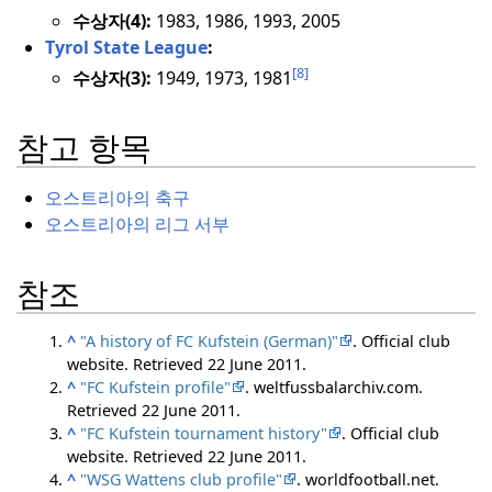
수상자(4):
1983, 1986, 1993, 2005
Tyrol State League
:
[8]
수상자(3):
1949, 1973, 1981
참고 항목
오스트리아의 축구
오스트리아의 리그 서부
참조
^
"A history of FC Kufstein (German)"
. Official club
website
. Retrieved
22 June
2011
.
^
"FC Kufstein profile"
. weltfussbalarchiv.com
.
Retrieved
22 June
2011
.
^
"FC Kufstein tournament history"
. Official club
website
. Retrieved
22 June
2011
.
^
"WSG Wattens club profile"
. worldfootball.net
.