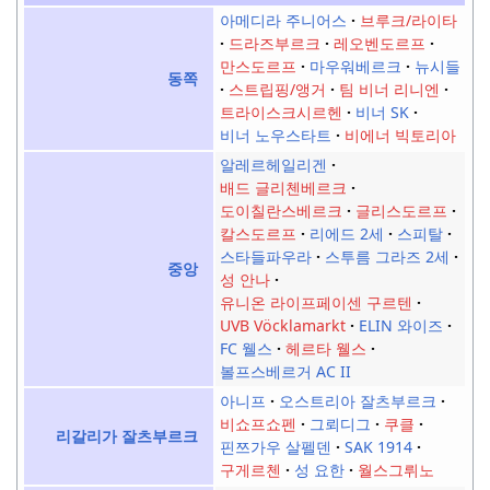
아메디라 주니어스
브루크/라이타
드라즈부르크
레오벤도르프
만스도르프
마우워베르크
뉴시들
동쪽
스트립핑/앵거
팀 비너 리니엔
트라이스크시르헨
비너 SK
비너 노우스타트
비에너 빅토리아
알레르헤일리겐
배드 글리첸베르크
도이칠란스베르크
글리스도르프
칼스도르프
리에드 2세
스피탈
스타들파우라
스투름 그라즈 2세
중앙
성 안나
유니온 라이프페이센 구르텐
UVB Vöcklamarkt
ELIN 와이즈
FC 웰스
헤르타 웰스
볼프스베르거 AC II
아니프
오스트리아 잘츠부르크
비쇼프쇼펜
그뢰디그
쿠클
리갈리가 잘츠부르크
핀쯔가우 살펠덴
SAK 1914
구게르첸
성 요한
월스그뤼노