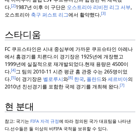
[2]
다.
1987년 이후 이 구단은
오스트리아 리비전 리그 서부
,
[3]
오스트리아
축구 퍼스트 리그
에서 활약했다.
스타디움
FC 쿠프스타인은 시내 중심부에 가까운 쿠프슈타인 아레나
에서 홈경기를 치른다.
이 경기장은 1925년에 개장했고
1999년에 실질적으로 재개발되었다.
현재 용량은 4500이
[4]
다.
그 팀의 2010-11 시즌 평균 홈 관중 수는 265명이었
[5]
[6]
다.
이 경기장은
벨로루시
와
한국
,
폴란드
와
세르비아
의
[7]
2010년 친선경기를 포함한 국제 경기를 개최해 왔다.
현 분대
참고: 국기는
FIFA 자격 규정
에 따라 정의된 국가 대표팀을 나타낸
다.
선수들은 둘 이상의 비FIFA 국적을 보유할 수 있다.