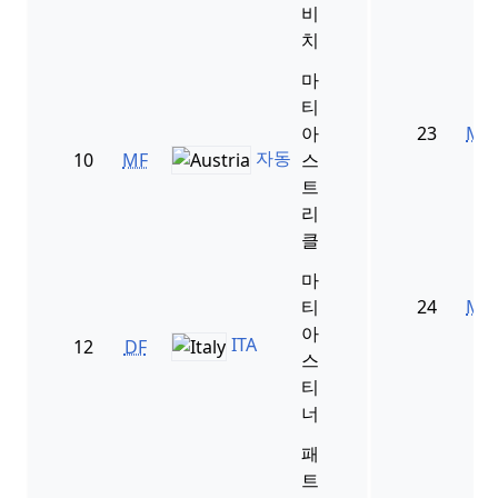
비
치
마
티
아
23
MF
자동
10
MF
스
트
리
클
마
티
24
MF
아
ITA
12
DF
스
티
너
패
트