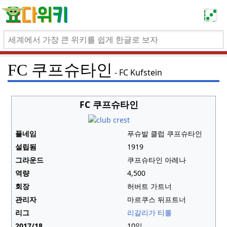
FC 쿠프슈타인
FC Kufstein
FC 쿠프슈타인
풀네임
푸슈발 클럽 쿠프슈타인
설립됨
1919
그라운드
쿠프슈타인 아레나
역량
4,500
회장
허버트 가트너
관리자
마르쿠스 뒤프트너
리그
리갈리가 티롤
2017/18
10일