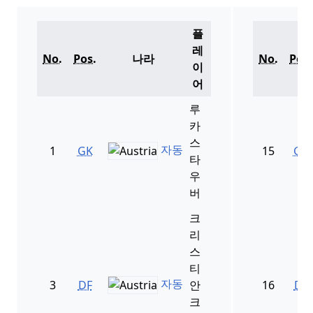
플
레
No.
Pos.
나라
No.
Pos.
이
어
루
카
스
자동
1
GK
15
GK
타
우
버
크
리
스
티
자동
3
DF
안
16
DF
크