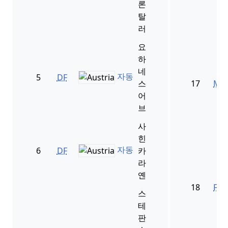
론
탈
러
요
하
네
자동
5
DF
스
17
MF
어
브
사
힌
자동
6
DF
카
라
옌
18
FW
스
테
판