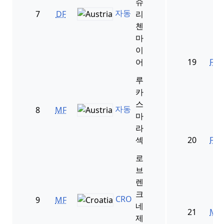
슈
자동
7
DF
리
첸
마
이
어
19
FW
루
카
스
자동
8
MF
마
라
섹
20
FW
로
브
렌
크
CRO
9
MF
네
21
MF
제