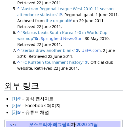
Retrieved
22 June
2011
.
^
"Austrian Regional League West 2010–11 season
attendance statistics"
. Regionalliga.at. 1 June 2011.
Archived from
the original
on 29 June 2011
.
Retrieved
22 June
2011
.
^
"Belarus beats South Korea 1–0 in World Cup
warmup"
.
Springfield News-Sun
. 30 May 2010
.
Retrieved
22 June
2011
.
^
"Serbia draw another blank"
.
UEFA.com
. 2 June
2010
. Retrieved
22 June
2011
.
^
"FC Kufstein tournament history"
. Official club
website
. Retrieved
22 June
2011
.
외부 링크
[1]
– 공식 웹사이트
[2]
– Facebook 페이지
[3]
– 유튜브 채널
오스트리아 레그랄리
가
2020-21팀
v
t