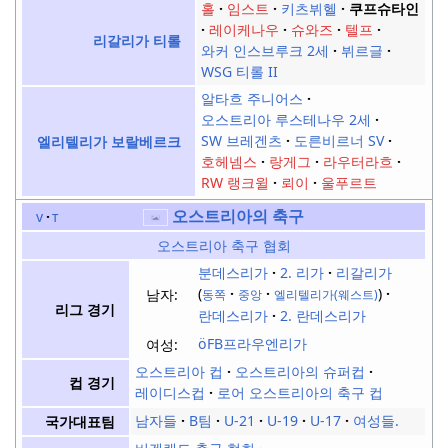
홀
임스트
키츠뷔헬
쿠프슈타인
레이케나우
슈와즈
텔프
리갈리가 티롤
와커 인스브루크 2세
뷔르글
WSG 티롤 II
알타흐 주니어스
오스트리아 루스테나우 2세
SW 브레겐츠
도른비르너 SV
엘리텔리가 보랄베르크
호헤넴스
랑게그
라우터라흐
RW 랭크윌
뢰이
울푸르트
오스트리아의 축구
v
t
오스트리아 축구 협회
분데스리가
2. 리가
리갈리가
남자:
동쪽
중앙
엘리텔리가(웨스트)
리그 경기
란데스리가
2. 란데스리가
öFB프라우엔리가
여성:
오스트리아 컵
오스트리아의 슈퍼컵
컵 경기
레이디스컵
로어 오스트리아의 축구 컵
남자들
B팀
U-21
U-19
U-17
여성들.
국가대표팀