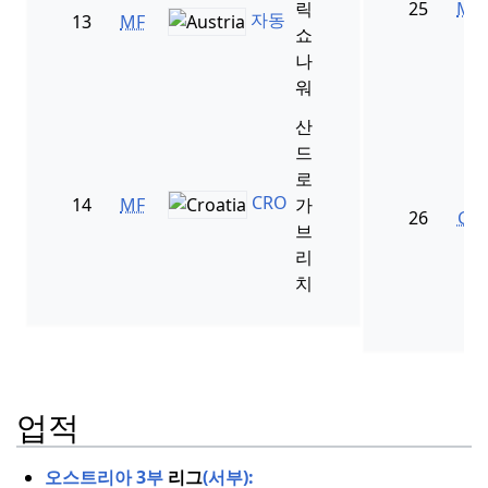
릭
25
MF
자동
13
MF
쇼
나
워
산
드
로
CRO
14
MF
가
26
GK
브
리
치
업적
오스트리아 3부
리그
(서부):