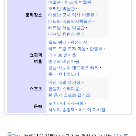
미술관
하노이 박물관
호찌민 박물관
베트남 군사 역사 박물관
문화장소
베트남 국립역사박물관
베트남 여성 박물관
내셔널 컨벤션 센터
올드 쿼터
융성시장
바트 트랑 도자 마을
한탱화
리 미트 뱀마을
쇼핑과
반푸크 비단마을
여흥
경남 하노이 랜드마크 타워
롯데센터 하노이
미딘 국립 경기장
한둥지 스타디움
스포츠
콴 응가 스포츠 팰리스
노이바이 국제공항
운송
하노이 중앙역
하노이 지하철
베트남의 건물이나 구조에 관한 이 기사는
단조
롭