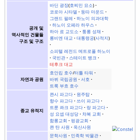
바딘 광장
(
호찌민 묘소
)
코로아 시타델
둥따 마운드
그랜드 팔레
하노이 의과대학
하노이 오페라 하우스
공개 및
하아 료 교도소
퉁롱 성채
역사적인 건물들
롱비엔 대교
대통령궁
(
사적지
)
구조 및 구조
소피텔 레전드 메트로폴 하노이
국빈관
스테이트 뱅크
테후크 대교
호안킴 호수
/
터틀 타워
바뷔 국립공원
서호
자연과 공원
트룩 부흐 호수
콴시 파고다
원주탑
향수 파고다
쓰이 파고다
트룬 콰크 파고다
랑 파고다
종교 유적지
성 요셉 대성당
챠복 교회
함롱교회
펑광교회
콴 탄 사원
옥산사원
문학사원
민족학 박물관