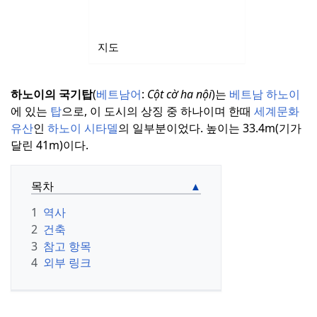
지도
하노이의 국기탑
(
베트남어
:
Cột cờ ha nội
)는
베트남
하노이
에 있는
탑
으로, 이 도시의 상징 중 하나이며 한때
세계문화
유산
인
하노이 시타델
의 일부분이었다.
높이는 33.4m(기가
달린 41m)이다.
목차
1
역사
2
건축
3
참고 항목
4
외부 링크