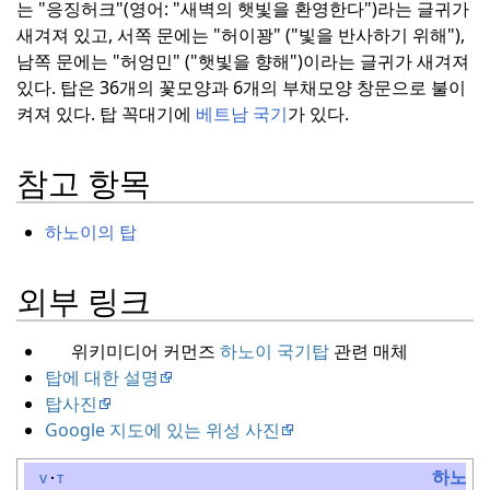
는 "응징허크"(영어: "새벽의 햇빛을 환영한다")라는 글귀가
새겨져 있고, 서쪽 문에는 "허이꽝" ("빛을 반사하기 위해"),
남쪽 문에는 "허엉민" ("햇빛을 향해")이라는 글귀가 새겨져
있다.
탑은 36개의 꽃모양과 6개의 부채모양 창문으로 불이
켜져 있다.
탑 꼭대기에
베트남 국기
가 있다.
참고 항목
하노이의 탑
외부 링크
위키미디어 커먼즈
하노이 국기탑
관련 매체
탑에 대한 설명
탑사진
Google 지도에 있는 위성 사진
하노이
v
t