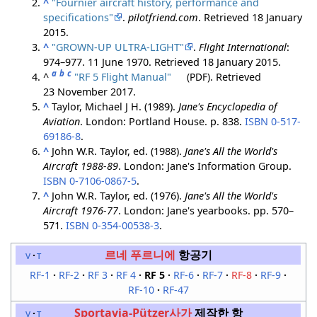
^
"Fournier aircraft history, performance and
specifications"
.
pilotfriend.com
. Retrieved
18 January
2015
.
^
"GROWN-UP ULTRA-LIGHT"
.
Flight International
:
974–977. 11 June 1970
. Retrieved
18 January
2015
.
a
b
c
^
"RF 5 Flight Manual"
(PDF)
. Retrieved
23 November
2017
.
^
Taylor, Michael J H. (1989).
Jane's Encyclopedia of
Aviation
. London: Portland House. p. 838.
ISBN
0-517-
69186-8
.
^
John W.R. Taylor, ed. (1988).
Jane's All the World's
Aircraft 1988-89
. London: Jane's Information Group.
ISBN
0-7106-0867-5
.
^
John W.R. Taylor, ed. (1976).
Jane's All the World's
Aircraft 1976-77
. London: Jane's yearbooks. pp. 570–
571.
ISBN
0-354-00538-3
.
르네 푸르니에
항공기
v
t
RF-1
RF-2
RF 3
RF 4
RF 5
RF-6
RF-7
RF-8
RF-9
RF-10
RF-47
Sportavia-Pützer사가
제작한 항
v
t