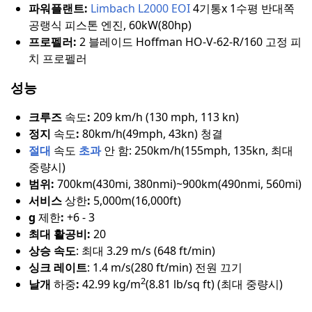
파워플랜트:
Limbach L2000 EOI
4기통x 1
수평 반대쪽
공랭식 피스톤 엔진, 60kW(80hp)
프로펠러:
2 블레이드 Hoffman HO-V-62-R/160 고정 피
치 프로펠러
성능
크루즈
속도
:
209 km/h (130 mph, 113 kn)
정지
속도
:
80km/h(49mph, 43kn) 청결
절대
속도
초과
안 함: 250km/h(155mph, 135kn, 최대
중량시)
범위:
700km(430mi, 380nmi)~900km(490nmi, 560mi)
서비스
상한
:
5,000m(16,000ft)
g
제한
:
+6 - 3
최대 활공비:
20
상승 속도
: 최대 3.29 m/s (648 ft/min)
싱크 레이트
: 1.4 m/s(280 ft/min) 전원 끄기
2
날개
하중
:
42.99 kg/m
(8.81 lb/sq ft) (최대 중량시)