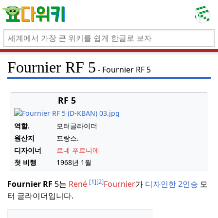
Fournier RF 5
Fournier RF 5
RF 5
역할.
모터글라이더
원산지
프랑스.
디자이너
르네 푸르니에
첫 비행
1968년 1월
[1]
[2]
Fournier RF
5는
René
Fournier
가
디자인한 2인승
모
터 글라이더입니다.