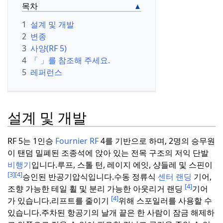
목차
1
설계 및 개발
2
변종
3
사양(RF 5)
4
「 」를 참조해 주세요.
5
레퍼런스
설계 및 개발
RF 5는 1인승
Fournier RF
4를 기반으로 하며, 2명의 승무원
이 탠덤 밀폐된 조종석에 앉아 있는 전목 구조의 저익 단발
비행기
입니다.
루프, 스톨 턴, 레이지 에잇, 샹들레 및 스핀이
[3]
[4]
승인된 반공기압식입니다.
수동 정류식
센터 랜딩
기어,
[4]
조향 가능한 테일 휠 및 분리 가능한 아웃리거 랜딩
기어
[4]
가 있습니다.
리프트를 줄이기
위해 스포일러를 사용할 수
있습니다.
주차된 항공기의 날개 끝은 한 사람이 잠금 해제하