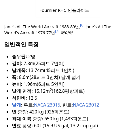
Fournier RF 5 인플라이트
[6]
Jane's All The World Aircraft 1988-89년,
Jane's All The
[7]
World's Aircraft 1976-77년
데이터
일반적인 특징
승무원:
2명
길이:
7.8m(25피트 7인치)
날개폭:
13.74m(45피트 1인치)
폭:
8.6m(28피트 3인치) 날개 접기
높이:
1.96m(6피트 5인치)
2
날개
면적
:
15.12m
(162.8평방피트)
석면비:
12.5
날개
:
루트:
NACA 23015
, 힌트:
NACA 23012
빈
중량
:
420 kg (926파운드)
최대 이륙
중량
:
650 kg (1,433파운드)
연료
용량
:
60 l (15.9 US gal, 13.2 imp gal)