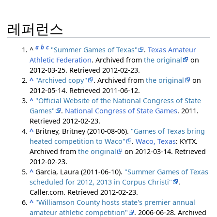
레퍼런스
a
b
c
^
"Summer Games of Texas"
.
Texas Amateur
Athletic Federation
. Archived from
the original
on
2012-03-25
. Retrieved
2012-02-23
.
^
"Archived copy"
. Archived from
the original
on
2012-05-14
. Retrieved
2011-06-12
.
^
"Official Website of the National Congress of State
Games"
.
National Congress of State Games
. 2011
.
Retrieved
2012-02-23
.
^
Britney, Britney (2010-08-06).
"Games of Texas bring
heated competition to Waco"
.
Waco, Texas
: KYTX.
Archived from
the original
on 2012-03-14
. Retrieved
2012-02-23
.
^
Garcia, Laura (2011-06-10).
"Summer Games of Texas
scheduled for 2012, 2013 in Corpus Christi"
.
Caller.com
. Retrieved
2012-02-23
.
^
"Williamson County hosts state's premier annual
amateur athletic competition"
. 2006-06-28. Archived