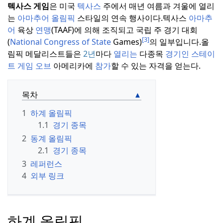
텍사스 게임
은 미국
텍사스
주에서 매년 여름과 겨울에 열리
는
아마추어
올림픽
스타일의 연속 행사이다.
텍사스
아마추
어
육상
연맹
(TAAF)에 의해 조직되고 국립 주 경기 대회
[3]
(
National Congress of State
Games)
의 일부입니다.
올
림픽 메달리스트들은
2년
마다
열리는
다종목
경기인
스테이
트 게임 오브
아메리카에
참가
할 수 있는 자격을 얻는다.
목차
1
하계 올림픽
1.1
경기 종목
2
동계 올림픽
2.1
경기 종목
3
레퍼런스
4
외부 링크
하계 올림픽