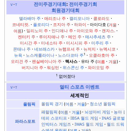
전미주경기대회
:
전미주경기회
v
t
회원경기대회
앨라배마 주
애리조나 주
캘리포니아
콜로라도
코네티컷.
플로리다
조지아 주
하와이
아이다호
겨울
여름
일리노이 주
인디애나 주
아이오와 주
캔자스.
켄터키 주
루이지애나 주
메인 주
매사추세츠 주
미시간 주
미네소타 주
미시시피 주
미주리 주
몬태나 주
네브래스카
뉴햄프셔 주
뉴저지
뉴멕시코
1
뉴욕
노스캐롤라이나
노스다코타 주
오클라호마 주
오리건 주
펜실베이니아 주
텍사스
유타 주
여름
겨울
버지니아 주
워싱턴
위스콘신 주
와이오밍 주
1
없어졌다
멀티 스포츠 이벤트
v
t
세계적인
올림픽 경기
여름
겨울
청소년 올림픽
올림픽
패럴림픽
여름
겨울
뇌성마비 게임
농아 올
데피 스포티프
IBSA 월드 게임
INAS 글로벌 
파라스포트
인빅터스 게임즈
IWAS 월드 게임
월드 드워프
스페셜 올림픽
여름
겨울