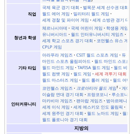
국제 육군 경기 대회
벌목꾼 세계 선수권 대회
월드 에어 게임
밀리터리 월드 게임
직업
세계 경찰 및 파이어 게임
세계 소방관 경기 대회
체르나시아데
국제 어린이 게임
학생용 게임 
유니버시아드
월드 인터유니버시티 게임즈
청년과 학생
세계 학교 스포츠 경기 대회
코먼웰스 유스 게임
CPLP 게임
아라푸라 게임즈
CSIT 월드 스포츠 게임
듀 투
마인드 스포츠 올림피아드
월드 마인드 스포츠 
월드 마인드 게임
TAFISA 월드 게임
월드 비치
기타 타입
월드 컴뱃 게임
월드 게임
세계 격투기 대회
월드 마스터즈 게임
월드 롤러 게임
월드 어반 
1
코먼웰스 게임즈
크로아티아 월드 게임
게이 
이슬람 연대 경기 대회
프랑코포니
루소포니아
마카비아 게임즈
팬아랍 게임즈
범아르메니아 
인터커뮤니티
세계 이식 게임
세계 에스키모 인도 올림픽
세계 원주민 경기 대회
월드 노마드 게임
월드 
월드 폴로니아 경기 대회
지방의