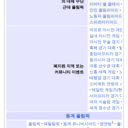
의 대체 수단
리버티 벨 클래식
근대 올림픽
인민 올림피아드
노동자 올림피아드
스파르타키아드
아프로 아시안 게임
실내 아시안 게임
아시안 무술 경기 대
흑해 경기 대회
발트
중앙아프리카 경기 
동아시아 경기 대회
극동 선수권 대회
F
폐지된 지역 또는
신흥 세력 게임
노르
커뮤니티 이벤트
태평양 경기 대회
소비에트 연방의 스
테일틴 게임즈(현대)
서아프리카 경기 대회
여자 이슬람 게임
세계 청소년 경기 대
동계 올림픽
1
올림픽
패럴림픽
동계 유니버시아드
영연방
월드 