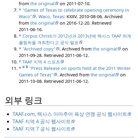
from
the original
on 2011-07-10.
^
"Games of Texas to celebrate opening ceremony in
Waco"
.
Waco, Texas
: KXXV. 2010-08-06. Archived
from
the original
on 2016-12-20
. Retrieved
2011-06-16
.
^
Corpus Christi가 2012년과 2013년에 텍사스 TAAF 하계
올림픽을 개최한다고 공식 발표
^
"Archived copy"
. Archived from
the original
on
2011-09-28
. Retrieved
2011-06-12
.
^
TAAF 지역 4 스포츠
a
b
^
"Press Release on sports held at the 2011 Winter
Games of Texas"
. Archived from
the original
on
2011-10-08
. Retrieved
2011-06-12
.
외부 링크
TAAF.com, 텍사스 아마추어 육상 연맹 공식 웹사이트
TAAF 지역 4 공식 웹사이트
TAAF 지역 7 공식 웹사이트