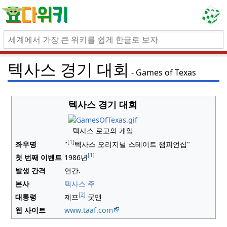
텍사스 경기 대회
Games of Texas
텍사스 경기 대회
텍사스 로고의 게임
[1]
좌우명
"
텍사스 오리지널 스테이트 챔피언십"
[1]
첫 번째 이벤트
1986년
발생 간격
연간.
본사
텍사스 주
[2]
대통령
제프
굿맨
웹 사이트
www
.taaf
.com