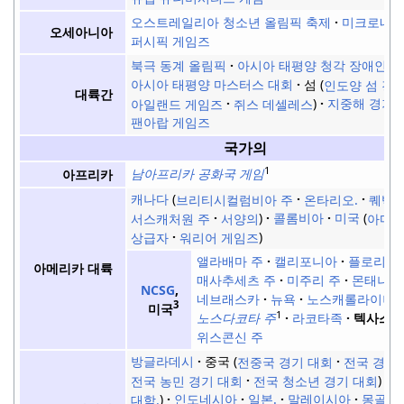
오스트레일리아 청소년 올림픽 축제
미크로네시
오세아니아
퍼시픽 게임즈
북극 동계 올림픽
아시아 태평양 청각 장애인 경
아시아 태평양 마스터스 대회
섬
인도양 섬 경
대륙간
아일랜드 게임즈
쥐스 데셀레스
지중해 경기 
팬아랍 게임즈
국가의
1
남아프리카 공화국 게임
아프리카
캐나다
브리티시컬럼비아 주
온타리오.
퀘벡 
서스캐처원 주
서양의
콜롬비아
미국
아마추
상급자
워리어 게임즈
앨라배마 주
캘리포니아
플로리다
아메리카 대륙
매사추세츠 주
미주리 주
몬태나 
NCSG
,
네브래스카
뉴욕
노스캐롤라이나
3
미국
1
노스다코타 주
라코타족
텍사스
위스콘신 주
방글라데시
중국
전중국 경기 대회
전국 경기
전국 농민 경기 대회
전국 청소년 경기 대회
대학.
인도네시아
일본.
말레이시아
몽골