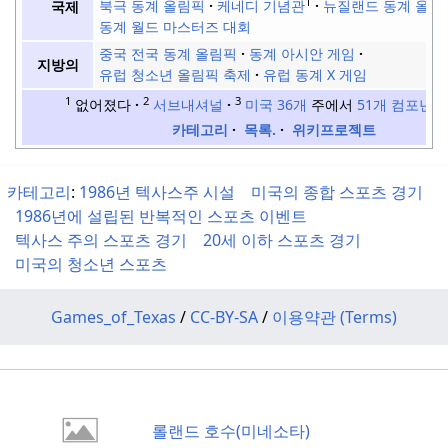
1
북극 동계 올림픽
케네디 기념관
뉴질랜드 동계 올림
국제
동계 월드 마스터즈 대회
중국 전국 동계 올림픽
동계 아시안 게임
지방의
유럽 청소년 올림픽 축제
유럽 동계 X 게임
1
2
3
없어졌다
서브내셔널
미국 36개
주에서
51개 컴포넌트
카테고리
목록.
위키프로젝트
카테고리
:
1986년 텍사스주 시설
미국의 종합 스포츠 경기
1986년에 설립된 반복적인 스포츠 이벤트
텍사스 주의 스포츠 경기
20세 이하 스포츠 경기
미국의 청소년 스포츠
Games_of_Texas
/
CC-BY-SA
/
이용약관 (Terms)
롤랜드 호수(미네소타)