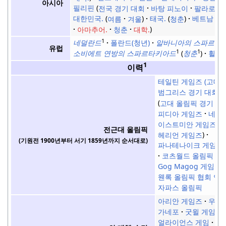
아시아
필리핀
전국 경기 대회
바탕 피노이
팔라로
대한민국.
여름
겨울
태국.
청춘
베트남
아마추어.
청춘
대학.
1
네덜란드
폴란드(청년)
알바니아의 스파르타
유럽
1
1
소비에트 연방의 스파르타키아드
청춘
휠 파
1
이력
테일틴 게임즈 (고대)
범그리스 경기 대회
고대 올림픽 경기
피디아 게임즈
네메
이스트미안 게임즈
전근대 올림픽
헤리언 게임즈
(기원전 1900년부터 서기 1859년까지 순서대로)
파나테나이크 게임즈
코츠월드 올림픽 게
Gog Magog 게임즈
웬록 올림픽 협회 연
자파스 올림픽
아리안 게임즈
우정
가네포
굿윌 게임
얼라이언스 게임
이