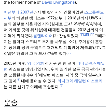
the former home of
David Livingstone
).
이전부터 2007년
까지 벨 칼리지의 건물이었던
스코틀랜드
서부
의 해밀턴 캠퍼스는 1972년부터 2018년까지 UWS 시
설의 일부로 사용되던 지역(실제로
도시 외곽에 위치
하며,
더 가까운 곳에 위치함)에 대체된 건물들이 2018년까지 이
[1]
[2]
[3]
[4]
지역에 위치했다.
블랜타이어
)가 완성되었다.
그때까
지는 알마다 스트리트 부지를 사무실, 소매, 주거용이 혼합
된 공원과 공원 구역으로 재개발할 계획안이 제출되었고, 그
[5]
이름
은 해밀턴
그린 도시 마을
이었다.
2005년 이후,
영국 의회
선거구 중 한 곳이
러더글렌과 해밀
턴
웨스트로 명명되었지만, 위에 열거된 모든 공공 편의시설
을 포함한 대다수의 '해밀턴 웨스트' 지역 중 극히 일부만이
[6]
그 경계
내에 들어설 수 있다.
라나크와 해밀턴 이스트라
[7]
는 다른 선거구 아래에 포함된다.
운송