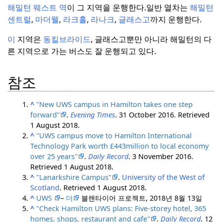
해밀턴 웨스트 역
이 그 지역을 운행한다.
일반 열차는
해밀턴
센트럴
,
마더웰
,
라크홀
,
라나크
,
글래스고
까지 운행한다.
이
지역은
동킬브라이드
, 글래스고뿐만 아니라 해밀턴의 다
른 지역으로 가는 버스도 잘 운행되고 있다.
참조
^
"New UWS campus in Hamilton takes one step
forward"
.
Evening Times
. 31 October 2016
. Retrieved
1 August
2018
.
^
"UWS campus move to Hamilton International
Technology Park worth £443million to local economy
over 25 years"
.
Daily Record
. 3 November 2016
.
Retrieved
1 August
2018
.
^
"Lanarkshire Campus"
.
University of the West of
Scotland
. Retrieved
1 August
2018
.
^
UWS
–
더
블랜타이어 프로젝트, 2018년 8월 13일
^
"Check Hamilton UWS plans: Five-storey hotel, 365
homes, shops, restaurant and cafe"
.
Daily Record
. 12