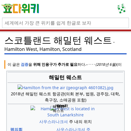
스코틀랜드 해밀턴 웨스트
Hamilton West, Hamilton, Scotland
이 글은
검증
을
위해 인용구가 추가로 필요
하다.
–
·
·
·
·
(
2018년 6월
)
(이 템
해밀턴 웨스트
2018년 해밀턴 웨스트 항공관(의회 본부, 법원, 경주장, 대학,
축구장, 소매공원 포함)
해밀턴
웨스트
사우스라나크셔
주 내의 위치
평의회
사우스라나크셔 주