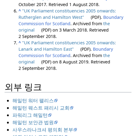
October 2017
. Retrieved
1 August
2018
.
^
"UK Parliament constituencies 2005 onwards:
Rutherglen and Hamilton West"
(PDF)
.
Boundary
Commission for Scotland
. Archived from
the
original
(PDF)
on 3 March 2018
. Retrieved
2 September
2018
.
^
"UK Parliament constituencies 2005 onwards:
Lanark and Hamilton East"
(PDF)
.
Boundary
Commission for Scotland
. Archived from
the
original
(PDF)
on 8 August 2019
. Retrieved
2 September
2018
.
외부 링크
해밀턴 워터 팰리스
해밀턴 웨스트 패리시 교회
파워리그 해밀턴
해밀턴 보안관 법원
사우스라나크셔 평의회 본부