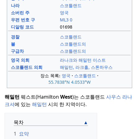
나라
스코틀랜드
소버린 주
영국
우편 번호 구
ML3 0
디알링 코드
01698
경찰
스코틀랜드
불
스코틀랜드의
구급차
스코틀랜드의
영국 의회
라나크와 해밀턴 이스트
스코틀랜드 의회
해밀턴, 라크홀, 스톤하우스
영국
스코틀랜드
장소 목록
55.7838°N 4.0533
°W
해밀턴
웨스트(Hamilton
West
)는 스코틀랜드
사우스 라나
크셔
에 있는
해밀턴
시의 한 지역이다.
목차
1
요약