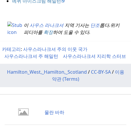
에퀴 아이스크림 해밀턴
이
사우스 라나크셔
지역 기사는
단조
롭다.
위키
피디아를
확장
하여 도울 수 있다.
카테고리
:
사우스라나크셔 주의 이웃 국가
사우스라나크셔 주 해밀턴
사우스라나크셔 지리학 스터브
Hamilton_West,_Hamilton,_Scotland
/
CC-BY-SA
/
이용
약관 (Terms)
물란 바하