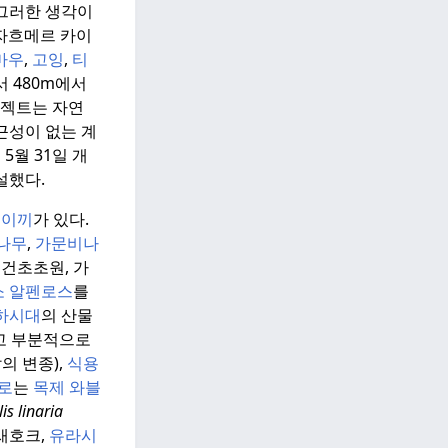
그러한 생각이
자흐메르 카이
마우
,
고잉
,
티
 480m에서
로젝트는 자연
근성이 없는 계
5월 31일 개
설했다.
른
이끼
가 있다.
나무
,
가문비나
건초초원, 가
소 알펜로스
를
하시대
의 산물
고 부분적으로
의 변종),
식용
로
는
목제 와블
is linaria
새호크,
유라시