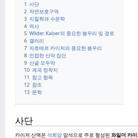
1
사단
2
자연보호구역
3
지질학과 수문학
4
역사
5
Wilder Kaiser의 중요한 봉우리 및 경로
6
갤러리
7
자흐메르 카이저의 중요한 봉우리
8
인접한 산악 집단
9
산골 오두막
10
계곡 정착지
11
참고 항목
12
참조
13
문학
사단
카이저 산맥은
석회암
암석으로 주로 형성된
와일더 카이