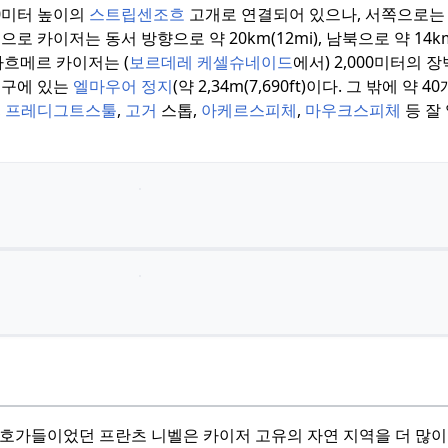
80미터 높이의
스트립센조흐
고개로 연결되어 있으나, 서쪽으로
로 카이저는 동서 방향으로 약 20km(12mi), 남북으로 약 14km(
흐메르 카이저는 (
보르데레 케셀슈네이드
에서) 2,000미터의 
치구에 있는
엘마우어 정지
(약 2,34m(7,690ft)이다.
그 밖에 약 4
,
프레디그트스툴
,
고거
스톱,
아케르스피체
,
마우크스피체
등 잘
 애호가들이었던 프란츠 니벨은 카이저 고유의 자연 지역을 더 많이