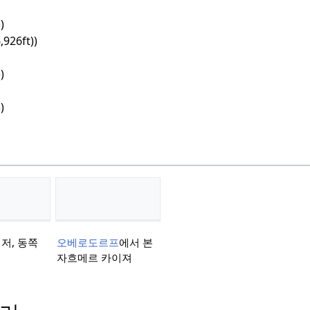
)
,926ft))
)
)
저, 동쪽
오베로도르프
에서 본
자흐메르 카이져