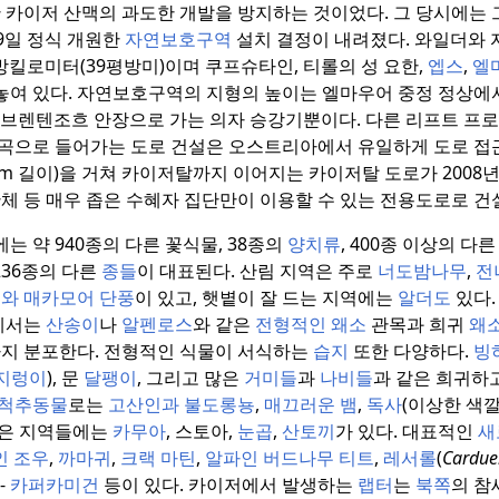
 카이저 산맥의 과도한 개발을 방지하는 것이었다.
그 당시에는 
19일 정식 개원한
자연보호구역
설치 결정이 내려졌다.
와일더와 
방킬로미터(39평방미)이며 쿠프슈타인, 티롤의 성 요한,
엡스
,
엘
놓여 있다.
자연보호구역의 지형의 높이는 엘마우어 중정 정상에서
브렌텐조흐 안장으로 가는 의자 승강기뿐이다.
다른 리프트 프
곡으로 들어가는 도로 건설은 오스트리아에서 유일하게 도로 접
m 길이)을 거쳐 카이저탈까지 이어지는 카이저탈 도로가 2008년 
단체 등 매우 좁은 수혜자 집단만이 이용할 수 있는 전용도로로 건
는 약 940종의 다른 꽃식물, 38종의
양치류
, 400종 이상의 다
236종의 다른
종들
이 대표된다.
산림 지역은 주로
너도밤나무
,
전
재와
매카모어 단풍
이 있고, 햇볕이 잘 드는 지역에는
알더도
있다.
에서는
산송이
나
알펜로스
와 같은
전형적인 왜소
관목과 희귀
왜
까지 분포한다.
전형적인 식물이 서식하는
습지
또한 다양하다.
빙
지렁이
), 문
달팽이
, 그리고 많은
거미들
과
나비들
과 같은 희귀하
척추동물
로는
고산인과
불도롱뇽
,
매끄러운 뱀
,
독사
(이상한 색깔
높은 지역들에는
카무아
, 스토아,
눈곱
,
산토끼
가 있다.
대표적인
새
인 조우
,
까마귀
,
크랙 마틴
,
알파인 버드나무 티트
,
레서롤
(
Carduel
-
카퍼카미건
등이 있다.
카이저에서 발생하는
랩터
는
북쪽
의 참