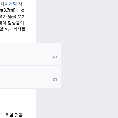
는
카이저탈
계
8.7mi)에 걸
장벽만 뚫을 뿐이
0개의 정상들이
 알려진 정상들
 보호할 것을