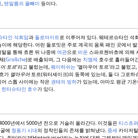
미
,
텐말름의 올빼미
등이다.
슈타인 석회암
과
돌로마이트
로 이루어져 있다.
웨테르슈타인 석회
 높이에 해당한다.
어린 돌로밋은 주로 계곡의 움푹 패인 곳에서 발
탈을 통해 흐른 뒤 나중에
여관
으로
비운
스파르첸바흐에 의해 
체(
Großche
)로 배출되며, 그 다음에는
치엠제
호수로 흘러들어간
어 토르
'라고 불렀는데,
웨이하쉬는
'엘마우어 토르'라고 불렀고
바흐가
엘마우어
토르(워터셰이크)의 동쪽에 있는데, 둘 다 그로하슈
어 스톱 사이에는 작은
권태의 빙하
가 있는데, 아마도 평균 기
는
힌터슈타인 호수
가 있다.
000년에서 5000년 전으로 거슬러 올라간다.
이것들은
티스초퍼
동굴에
청동기 시대
의 정착민들의 존재를 밝혀냈다.
중세
카이저탈
다.
힌터카이저
(Hinterkaiser)라는 농장에 대해 그해부터 매입