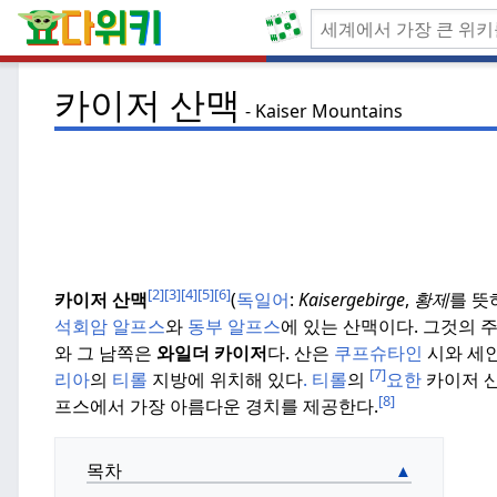
카이저 산맥
Kaiser Mountains
[2]
[3]
[4]
[5]
[6]
카이저 산맥
(
독일어
:
Kaisergebirge
,
황제
를 뜻하
석회암 알프스
와
동부 알프스
에 있는 산맥이다.
그것의 
와 그 남쪽은
와일더 카이저
다.
산은
쿠프슈타인
시와 세인
[7]
리아
의
티롤
지방에 위치해 있다
.
티롤
의
요한
카이저 산
[8]
프스에서 가장 아름다운 경치를 제공한다.
목차