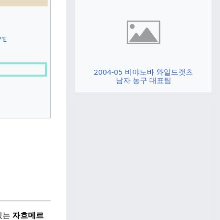
′E
2004-05 비야노바 와일드캣츠
남자 농구 대표팀
있는
자흐메르