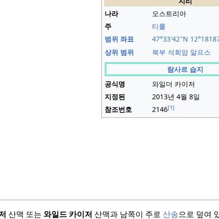
지리
나라
오스트리아
주
티롤
범위 좌표
47°33′42″N
12°18187
상위 범위
북부 석회암 알프스
람사르 습지
공식명
와일더 카이저
지정된
2013년 4월 8일
[1]
참조번호
2146
저
산맥 또는
와일드 카이저
산맥과 남쪽이 주로
산송
으로 덮여 