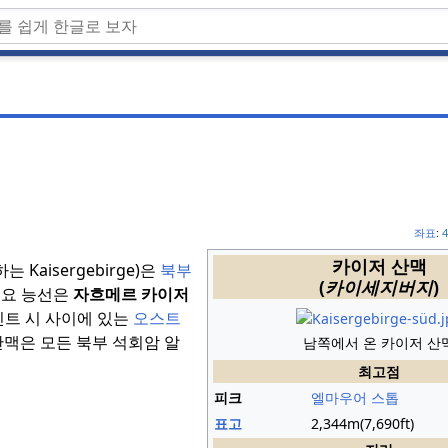
좌표
:
4
카이저 산맥
는 Kaisergebirge)은
북부
(
카이세지버지
)
주요 능선은
자흐메르 카이저
트 시 사이에 있는
오스트
맥은 모든 북부 석회암 알
남쪽에서 온 카이저 산
최고점
피크
엘마우어 스톱
표고
2,344m(7,690ft)