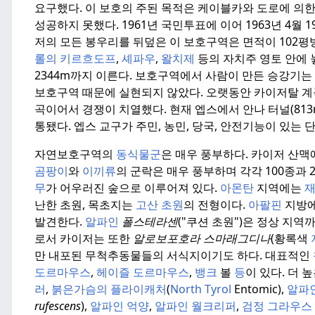
요구했다.
이 보호의 주된 목적은 케이블카와 도로에 의한
성공하지 못했다.
1961년 국민투표에 이어 1963년 4월 
저의 모든 봉우리를 뒤덮은 이 보호구역은 면적이 102평
롤의 키르흐도프
,
셰파우
,
왈치제
등의 자치주 영토 안에 
2344m까지 이른다.
보호구역에서 사람이 만든 승강기는 
보호구역 때문에 실현되지 않았다.
오랫동안 카이저탈 계
곡이어서 경쟁이 치열했다.
현재 엡스에서 안나 터널(813
통됐다.
엡스 교구가 주민, 농민, 당국, 안전기능이 있는 
자연보호구역의
동식물군
은 매우 풍부하다.
카이저 산맥에
곰팡이
와
이끼류
의 군락은 매우 풍부하며 각각 100종과 
무
가 어우러진 숲으로 이루어져 있다.
아몬탄
지역에는
난한 초원, 목초지는
고산 초원
의 전형이다.
아팔핀
지방
발견한다.
알파인
폴스테라센
("쿠션 초원")은 정상 지역
로서 카이저는 또한
알로보포호라 스마래그디나
(황록색
만 내포된 무척추동물들의 서식지이기도 하다.
대표적인
도르마우스
,
헤이즐 도르마우스
,
뱅크
볼
등
이 있다.
더 
러
,
붉은가슴의 플라이캐처
(
North
Tyrol
Entomic),
알파
rufescens
),
알파인 억양
,
알파인 월크리퍼
,
검정 그라우스