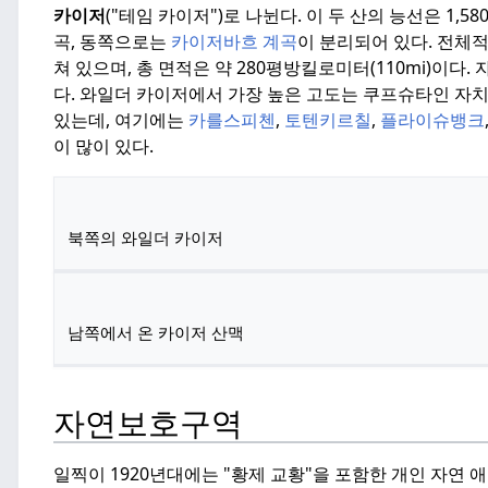
카이저
("테임 카이저")로 나뉜다.
이 두 산의 능선은 1,5
곡, 동쪽으로는
카이저바흐 계곡
이 분리되어 있다.
전체적으
쳐 있으며, 총 면적은 약 280평방킬로미터(110mi)이다.
자
다.
와일더 카이저에서 가장 높은 고도는 쿠프슈타인 자
있는데, 여기에는
카를스피첸
,
토텐키르칠
,
플라이슈뱅크
이 많이 있다.
북쪽의 와일더 카이저
남쪽에서 온 카이저 산맥
자연보호구역
일찍이 1920년대에는 "황제 교황"을 포함한 개인 자연