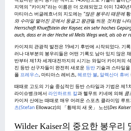
지역의 "카이저"라는 이름은 더 오래되었고 이미 1240
마티아스 버글레흐너의 지도에는
"많은 봉우리 때문에
와 수마일 떨어진 곳에서 둥글고 왕관
을 씌운
것처럼 나
Herrschaft Khueffstein der Kayser, ein sehr hoches Gepürg,
auch, dass er in der Heche vil Meils Wegs weit, als ob er
카이져의 관광적 발전은 19세기 후반에 시작되었다.
기록
러나 대부분의 봉우리들은 어떤 기록도 남아 있지 않은 채
반부터 제1차 세계대전까지의 시기는 와일더 카이저의 석
진 등반 선구자들이 완전히 새로운
등반
기술과 스타일을
폴
프레우스
, 마티아스 레비츠,
헤르만 불
,
알렉산더 휴버
때때로 고도의 기술 중심적인 등반 스타일과 기법은 제1차
라이슈뱅크에서
라인하르트 칼
과 헬무트 키네에 의해
쿰
카이저 산에는 때때로 매우 어려운 스포츠 클라이밍 루트
츠(Stefan
Ellowacz)의 「황제의 새 옷」 노선(
Des Kaiser
Wilder Kaiser의 중요한 봉우리