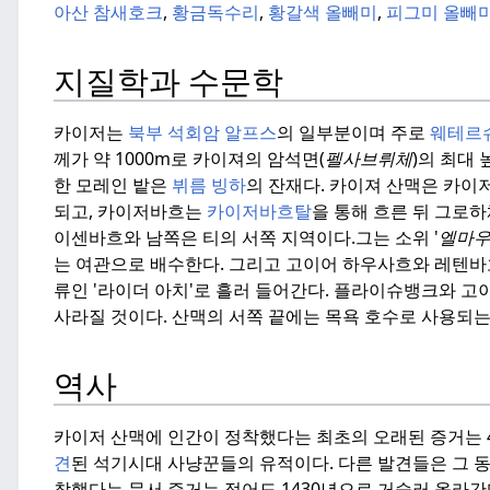
아산 참새호크
,
황금독수리
,
황갈색 올빼미
,
피그미 올빼
지질학과 수문학
카이저는
북부 석회암 알프스
의 일부분이며 주로
웨테르
께가 약 1000m로 카이져의 암석면(
펠사브뤼체
)의 최대
한 모레인 밭은
뷔름 빙하
의 잔재다.
카이져 산맥은 카이저
되고, 카이저바흐는
카이저바흐탈
을 통해 흐른 뒤 그로하
이센바흐와 남쪽은 티의 서쪽 지역이다.
그는 소위 '
엘마우
는 여관으로 배수한다. 그리고 고이어 하우사흐와 레텐
류인 '라이더 아치'로 흘러 들어간다.
플라이슈뱅크와 고이
사라질 것이다.
산맥의 서쪽 끝에는 목욕 호수로 사용되
역사
카이저 산맥에 인간이 정착했다는 최초의 오래된 증거는 4
견
된 석기시대 사냥꾼들의 유적이다.
다른 발견들은 그 
착했다는 문서 증거는 적어도 1430년으로 거슬러 올라간