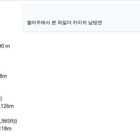
엘마우에서 본 와일더 카이저 남방면
90 m
l
)
78m
)
,126m
,965ft))
,118m