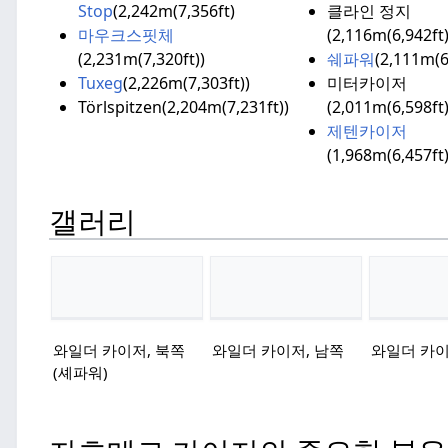
Stop
(2,242m(7,356ft)
클라인 정지
마우크스핏체
(2,116m(6,942ft)
(2,231m(7,320ft))
쉐파워
(2,111m(6
Tuxeg
(2,226m(7,303ft))
미터카이저
Törlspitzen(2,204m(7,231ft))
(2,011m(6,598ft)
제텐카이저
(1,968m(6,457ft)
갤러리
와일더 카이저, 북쪽
와일더 카이저, 남쪽
와일더 카이
(셰파워)