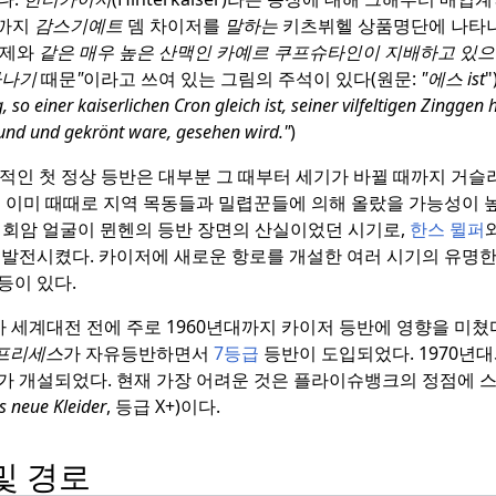
년까지
감스기예트
뎀 차이저를
말하는
키츠뷔헬 상품명단에 나타나
황제와
같은 매우 높은 산맥인 카예르 쿠프슈타인이 지배하고 있으
타나기
때문
"
이라고 쓰여 있는 그림의 주석이 있다(원문:
"에스 ist
"
 so einer kaiserlichen Cron gleich ist, seiner vilfeltigen Zinggen 
 rund und gekrönt ware, gesehen wird."
)
적인 첫 정상 등반은 대부분 그 때부터 세기가 바뀔 때까지 거슬
 이미 때때로 지역 목동들과 밀렵꾼들에 의해 올랐을 가능성이 높
회암 얼굴이 뮌헨의 등반 장면의 산실이었던 시기로,
한스 뮐퍼
 발전시켰다.
카이저에 새로운 항로를 개설한 여러 시기의 유명
등이 있다.
 세계대전 전에 주로 1960년대까지 카이저 등반에 영향을 미쳤
프리세스
가 자유등반하면서
7등급
등반이 도입되었다.
1970년대
가 개설되었다.
현재 가장 어려운 것은 플라이슈뱅크의 정점에 
s neue Kleider
, 등급 X+)이다.
 및 경로