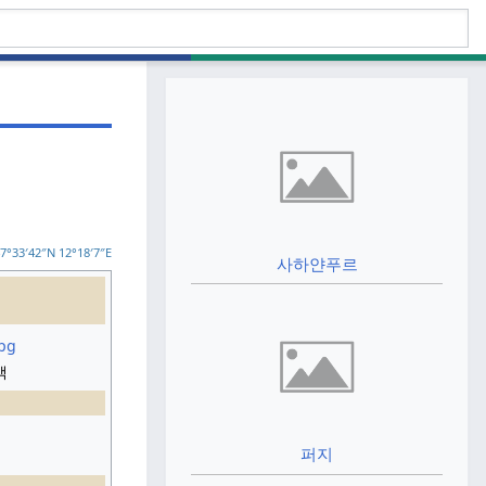
7°33′42″N
12°1
8′7″E
사하얀푸르
맥
퍼지