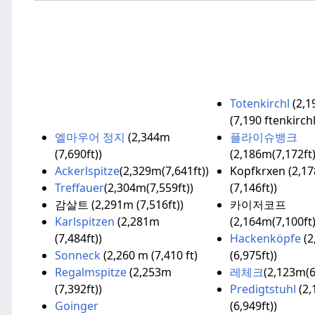
Totenkirchl
(2,1
(7,190 ftenkirch
엘마우어 정지
(2,344m
플라이슈뱅크
(7,690ft))
(2,186m(7,172ft
Ackerlspitze
(2,329m(7,641ft))
Kopfkrxen (2,1
Treffauer
(2,304m(7,559ft))
(7,146ft))
감살트 (2,291m (7,516ft))
카이저코프
Karlspitzen
(2,281m
(2,164m(7,100ft)
(7,484ft))
Hackenköpfe
(2
Sonneck
(2,260 m (7,410 ft)
(6,975ft))
Regalmspitze
(2,253m
레체크
(2,123m(6
(7,392ft))
Predigtstuhl
(2
Goinger
(6,949ft))