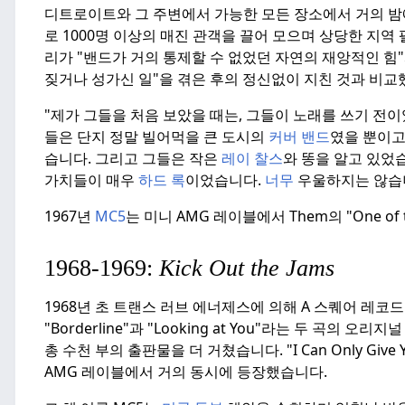
디트로이트와 그 주변에서 가능한 모든 장소에서 거의 밤
로 1000명 이상의 매진 관객을 끌어 모으며 상당한 지역
리가 "밴드가 거의 통제할 수 없었던 자연의 재앙적인 힘
짖거나 성가신 일"을 겪은 후의 정신없이 지친 것과 비
"제가 그들을 처음 보았을 때는, 그들이 노래를 쓰기 전
들은 단지 정말 빌어먹을 큰 도시의
커버 밴드
였을 뿐이고
습니다.
그리고 그들은 작은
레이 찰스
와 똥을 알고 있었
가치들이 매우
하드 록
이었습니다.
너무
우울하지는 않습니
1967년
MC5
는 미니 AMG 레이블에서 Them의 "One of th
1968-1969:
Kick Out the Jams
1968년 초 트랜스 러브 에너제스에 의해 A 스퀘어 레코
"Borderline"과 "Looking at You"라는 두 곡의 
총 수천 부의 출판물을 더 거쳤습니다.
"I Can Only Gi
AMG 레이블에서 거의 동시에 등장했습니다.