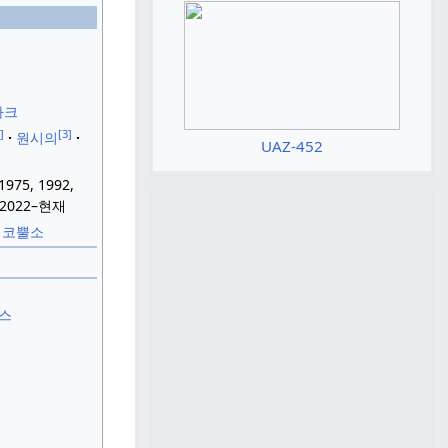
파크
]
[3]
원시의
UAZ-452
1975, 1992,
, 2022–현재
코뿔소
미스