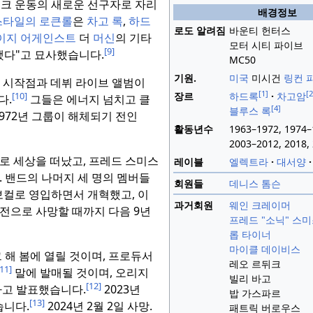
펑크 운동의 새로운 선구자로 자리
배경정보
스타일의 로큰롤
은
차고 록
,
하드
로도 알려짐
바운티 헌터스
이지 어게인스트
더
머신
의 기타
모터 시티 파이브
[9]
했다"고 묘사했습니다.
MC50
기원.
미국
미시건
링컨 
한 시작점과 데뷔 라이브 앨범이
[1]
[2
[10]
장르
하드록
차고암
다.
그들은 에너지 넘치고 클
[4]
블루스 록
972년 그룹이 해체되기 전인
활동년수
1963–1972, 1974–
2003–2012, 2018
비로 세상을 떠났고, 프레드 스미스
레이블
엘렉트라
대서양
.
밴드의 나머지 세 명의 멤버들
회원들
데니스 톰슨
보컬로 영입하면서 개혁했고, 이
과거회원
웨인 크레이머
부전으로 사망할 때까지 다음 9년
프레드 "소닉" 스
롭 타이너
마이클 데이비스
그 해 봄에 열릴 것이며, 프로듀서
레오 르뒤크
[11]
말에 발매될 것이며, 오리지
빌리 바고
[12]
라고 발표했습니다.
2023년
밥 가스파르
[13]
습니다.
2024년 2월 2일 사망.
패트릭 버로우스