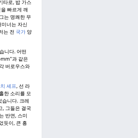
기타로, 밥 가스
것을 빠르게 깨
그는 명쾌한 무
미너는 자신
저는 전
국가
양
냈습니다.
어떤
Comm"과 같은
각각 버로우스와
치 셰프
, 선 라
홀한 소리를 모
었습니다.
크레
, 그들은 결국
는 반면, 스미
었듯이, 큰 흥