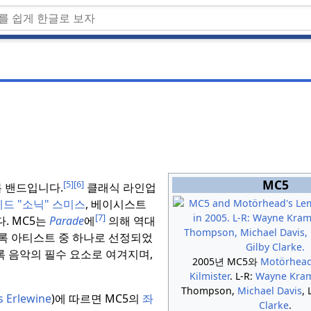
MC5
[5]
[6]
록 밴드입니다.
클래식 라인업
드 "소닉" 스미스
, 베이시스트
[7]
.
MC5는
Parade
에
의해 역대
 록 아티스트 중 하나로 선정되었
록 음악의 필수 요소로 여겨지며,
2005년 MC5와
Motörhea
Kilmister
.
L-R:
Wayne
Kra
Thompson,
Michael Davis
,
 Erlewine
)에 따르면 MC5의
좌
Clarke
.