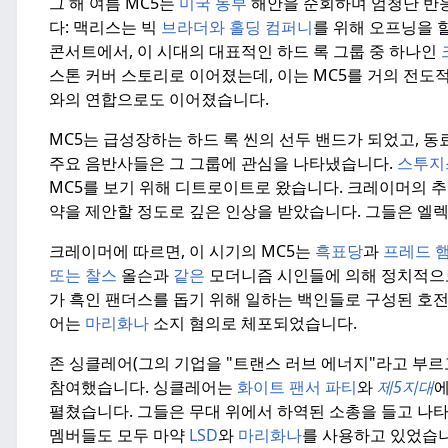
그 해 여름 MC5는
미국 동부
해안을 순회하며 엄청난 반응
다: 맥리스는 빅
브라더와 홀딩 컴퍼니
를 위해 오프닝을 
콘서트에서,
이 시대의 대표적인 하드 록 그룹 중 하나인
스톤 커버 스토리로 이어졌는데, 이는 MC5를 거의 전도
와의 연합으로도 이어졌습니다.
MC5는 급성장하는 하드 록 씬의 선두 밴드가 되었고, 
주요 음반사들은 그 그룹에 관심을 나타냈습니다.
스투지
MC5를 보기 위해 디트로이트로 왔습니다.
크레이머의 추
약을 제안할 정도로 깊은 인상을 받았습니다.
그들은 엘렉
크레이머에 따르면, 이 시기의 MC5는
흑표당
과
프레드 
또는 찰스
올슨과
같은
모더니즘 시인들에 의해 정치적으
가 흑인 팬더스를 돕기 위해 일하는 백인들로 구성된 호
어는
마리화나
소지 혐의로 체포되었습니다.
존 싱클레어(그의 기업을 "트랜스 러브 에너지"라고 부르
참여했습니다.
싱클레어는
화이트 팬서 파티
와
제5지대
에
펼쳤습니다.
그들은 무대 위에서 하역된 소총을 들고 나타
멤버들도 모두 마약
LSD
와
마리화나
를 사용하고 있었습니