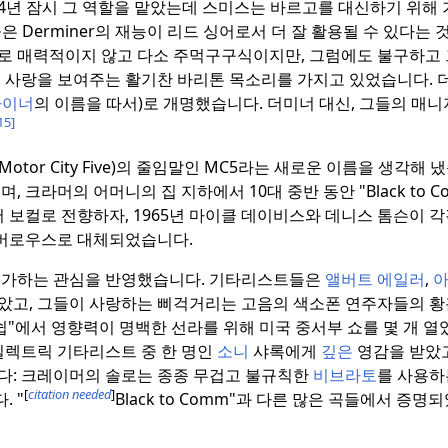
4년 잠시 그 역할을 맡았는데 스미스는 바르고를 대신하기 위해 
은 Derminer의 재능이 리드 싱어로서 더 잘 활용될 수 있다는 
로 매력적이지 않고 다소 주먹구구식이지만, 그럼에도 불구하고 
는 사랑을 보여주는 활기찬 바리톤 목소리를 가지고 있었습니다.
더
타이너
의 이름을 따서)로 개명했습니다.
더미너 대신, 그들의 매니
15]
or City Five)의 줄임말인 MC5라는 새로운 이름을 생각해 
, 크라머의 어머니의 집 지하에서 10대 중반 동안 "Black to 
보컬로 전향하자, 1965년 마이클 데이비스와 데니스 톰슨이 
 버로우스로 대체되었습니다.
증가하는 관심을 반영했습니다. 기타리스트들은
앨버트 에일러
,
아
았고, 그들이 사랑하는 삐걱거리는 고음의 색소폰 연주자들의 황
쉽"에서 영향력이 명백한 선라를 위해 미국 중서부 쇼를 몇 개 열
일렉트릭 기타리스트 중 한 명인
소니
샤록에게
깊은
영감을 받았고
다: 크레이머의 솔로는 종종 무겁고 불규칙한
비브라토
를 사용하
[
citation needed
]
.
"
Black to Comm"과 다른 많은 곡들에서 증명되