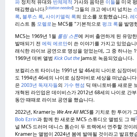
파
정치적 유대와
반체제적
가사와 음악은
이들
을 미국 
[
citation needed
]
매김했습니다.
그들의 크고 에너지 넘치는
록
,
블루스 록
,
사이키델릭 록
의 요소를 포함했습니다.
레
리스트 톰
모렐로
는 MC5를 "기본적으로
펑크 록
을 발명
MC5는 1969년 1월
롤링 스톤
에 커버 출연하게 된 유망
발매되기 전
에릭 에르만
이 쓴 이야기를 가지고 있었습니
래식한 라이브 공연으로 명성을 얻었는데, 그 중 하나는 1
1969년 데뷔 앨범
Kick Out the
Jams로 녹음되었습니다.
보컬리스트 타이너는 1991년 말 46세의 나이로 심장마
도 1994년 46세의 나이로 심장마비로 세상을 떠났습니다
은
2003년 독재자들
의
가수 핸섬
딕 매니토바를 새로운 
개혁된 라인업은 데이비스가 2012년 68세의 나이로 간
동안 때때로 라이브 공연을 했습니다.
2022년, Kramer는
We Are All MC5
를 기치로 한 투어가 
Bob Ezrin
과 함께 한 새로운 MC5 스튜디오 앨범도 그 해
널 MC5 드러머 데니스 톰슨이 두 트랙에서 연주할 것이
Kramer는 앨범이 2024년 봄에 발매될 것이라고 발표했