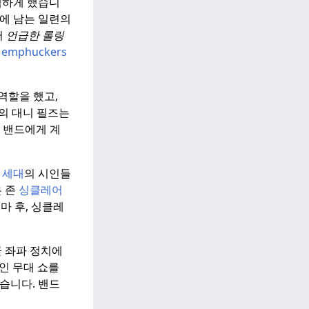
색하게 했습니
억에 남는 일련의
서
언급한 롤링
 Memphuckers
역할을 했고,
의 대니 필즈는
두 밴드에게 계
 세대
의 시인들
은 존
싱클레어
마 후, 싱클레
곧 좌파 정치에
인 무대 쇼를
습니다.
밴드