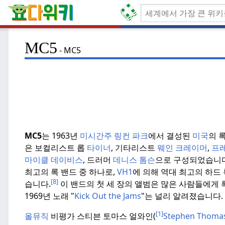
MC5
MC5
MC5
는 1963년
미시간주 링컨 파크
에서 결성된
미국
의 
은 보컬리스트 롭
타이너
, 기타리스트
웨인 크레이머
,
프레
마이클 데이비스
, 드러머
데니스 톰슨
으로 구성되었습니다
최고의 록 밴드 중 하나로,
VH1
에 의해 역대 최고의 하드
[8]
습니다.
이 밴드의 첫 세 장의 앨범은 많은 사람들에게 
1969년 노래 "
Kick Out the Jams
"는 널리 알려졌습니다.
[1]
올뮤직
비평가 스티븐 토마스 얼와인(
Stephen Thomas