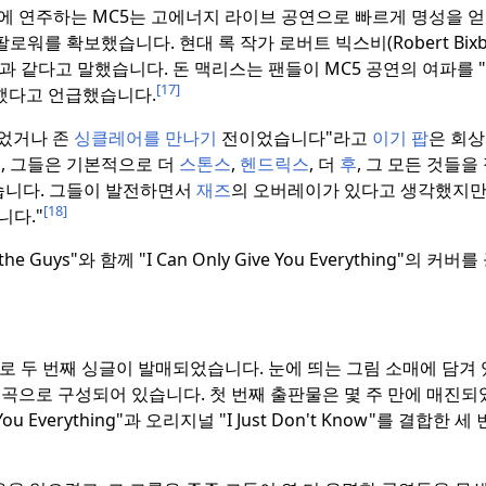
에 연주하는 MC5는 고에너지 라이브 공연으로 빠르게 명성을 얻
 팔로워를 확보했습니다.
현대 록 작가 로버트 빅스비(Robert Bix
"과 같다고 말했습니다.
돈 맥리스는 팬들이 MC5 공연의 여파를 
[17]
교했다고 언급했습니다.
이었거나 존
싱클레어를 만나기
전이었습니다"라고
이기 팝
은 회
, 그들은 기본적으로 더
스톤스
,
헨드릭스
, 더
후
, 그 모든 것들을
습니다.
그들이 발전하면서
재즈
의 오버레이가 있다고 생각했지만
[18]
다."
e Guys"와 함께 "I Can Only Give You Everything"의 커
드로 두 번째 싱글이 발매되었습니다.
눈에 띄는 그림 소매에 담겨 
오리지널 곡으로 구성되어 있습니다.
첫 번째 출판물은 몇 주 만에 매진되
ve You Everything"과 오리지널 "I Just Don't Know"를 결합한