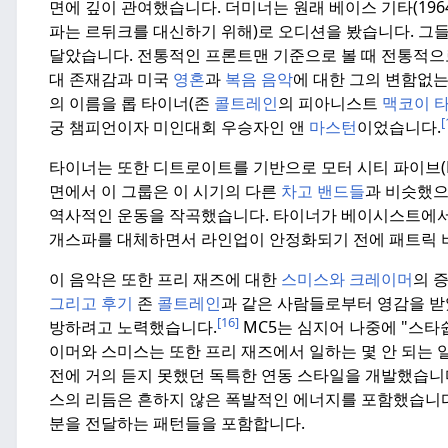
면에 깊이 관여했습니다.
더미너는 원래 베이스 기타(196
파는 르뒤크를 대신하기 위해)로 오디션을 봤습니다.
그들
달았습니다.
전통적인 프론트맨 기준으로 볼 때 전통적으
대 존재감과 미국
영혼
과
복음 음악
에 대한 그의 변함없
의 이름을 롭 타이너(존
콜트레인
의 피아니스트
맥코이 
[
궁 챔피언이자 미인대회 우승자인 앤
마스턴
이었습니다.
타이너는 또한 디트로이트를 기반으로 모터 시티 파이브(Mot
면에서 이 그룹은 이 시기의 다른
차고 밴드들
과 비슷했으며
역사적인 운동을 작곡했습니다.
타이너가 베이시스트에서 
개스파를 대체하면서 라인업이 안정화되기 전에 패트릭
이 음악은 또한 프리 재즈에 대한
스미스와 크레이머
의 
그리고
후기
존
콜트레인
과 같은 사람들로부터 영감을 받
[16]
방하려고 노력했습니다.
MC5는 심지어 나중에 "스타
이머와 스미스는 또한 프리 재즈에서 일하는 몇 안 되는 
전에 거의 듣지 못했던 독특한 연동 스타일을 개발했습니
스의 리듬은 흔하지 않은 폭발적인 에너지를 포함했습니다
분을 전달하는 패턴들을 포함합니다.