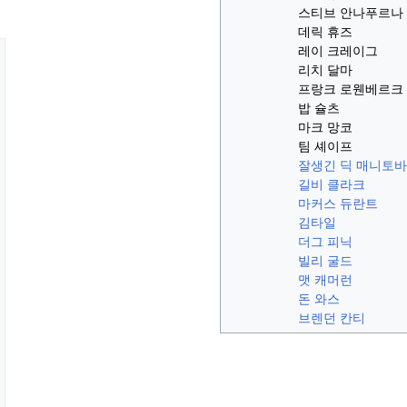
스티브 안나푸르나
데릭 휴즈
레이 크레이그
리치 달마
프랑크 로웬베르크
밥 슐츠
마크 망코
팀 셰이프
잘생긴 딕 매니토바
길비 클라크
마커스 듀란트
김타일
더그 피닉
빌리 굴드
맷 캐머런
돈 와스
브렌던 칸티