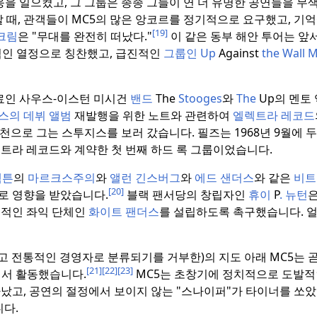
을 일으켰고, 그 그룹은 종종 그들이 연 더 유명한 공연들을 무
할 때, 관객들이 MC5의 많은 앙코르를 정기적으로 요구했고, 기
[19]
크림
은 "무대를 완전히 떠났다."
이 같은 동부 해안 투어는 앞
적인 열정으로 칭찬했고, 급진적인
그룹인 Up
Against
the Wall
동료인 사우스-이스턴 미시건
밴드
The
Stooges
와
The
Up의 멘토 
스의 데뷔 앨범
재발행을 위한 노트와 관련하여
엘렉트라 레코드
천으로 그는 스투지스를 보러 갔습니다.
필즈는 1968년 9월에 
트라 레코드와 계약한 첫 번째 하드 록 그룹이었습니다.
햄튼
의
마르크스주의
와
앨런 긴스버그
와
에드 샌더스
와 같은
비트
[20]
로 영향을 받았습니다.
블랙 팬서당의 창립자인
휴이
P
.
뉴턴
전적인 좌익 단체인
화이트 팬더스
를 설립하도록 촉구했습니다.
얼
고 전통적인 경영자로 분류되기를 거부한)의 지도 아래 MC5는 
[21]
[22]
[23]
서 활동했습니다.
MC5는 초창기에 정치적으로 도발적
났고, 공연의 절정에서 보이지 않는 "스나이퍼"가 타이너를 쏘았
다.