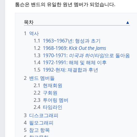
톰슨은 밴드의 유일한 원년 멤버가 되었습니다.
목차
1
역사
1.1
1963~1967년: 형성과 초기
1.2
1968-1969:
Kick Out the Jams
1.3
1970-1971:
미국과 하이타임
으로 돌아옴
1.4
1972-1991: 해체 및 해체 이후
1.5
1992-현재: 재결합과 후년
2
밴드 멤버들
2.1
현재회원
2.2
구회원
2.3
투어링 멤버
2.4
타임라인
3
디스코그래피
4
필모그래피
5
참고 항목