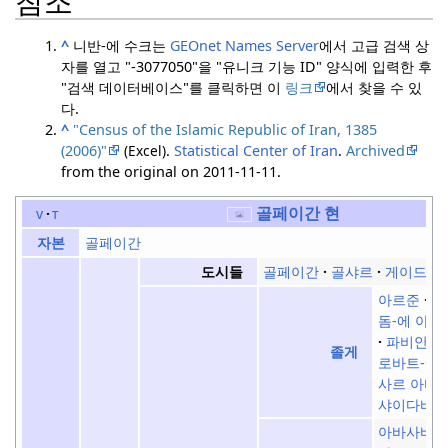
참조
^
니반-에 수크는
GEOnet Names Server
에서 고급 검색 상
자를 열고 "-3077050"을 "유니크 기능 ID" 양식에 입력한 후
"검색 데이터베이스"를 클릭하면 이
링크
에서 찾을 수 있
다.
^
"Census of the Islamic Republic of Iran, 1385
(2006)"
(Excel)
.
Statistical Center of Iran
.
Archived
from the original on 2011-11-11.
골페이간 현
v
t
골페이간
자본
골페이간
골샤르
게이드
도시들
아르준
다
돔-에 아스
파비안
졸게
로바트-에 
사르 아바
샤이다바드
아바사바드