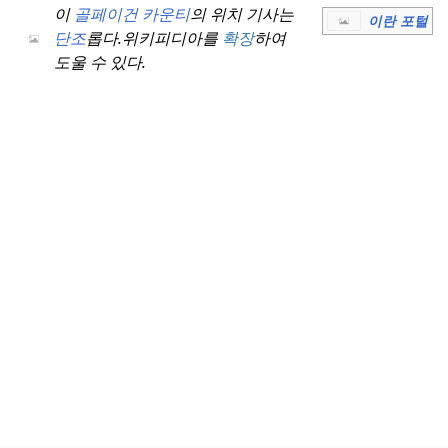
이
골페이건 카운티
의 위치 기사는
이란 포털
단조
롭다.
위키피디아를
확장
하여
도울 수 있다.