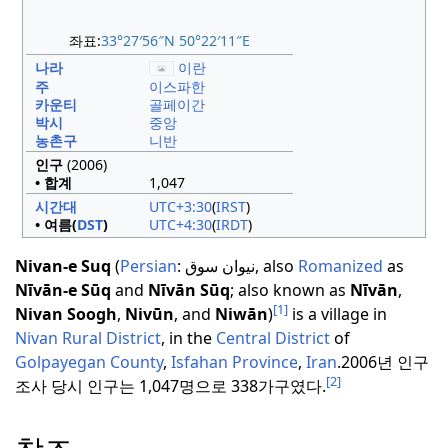
좌표:
33°27′56″N
50°22′11″E
나라
이란
주
이스파한
카운티
골페이간
박시
중앙
농촌구
니반
인구
(2006)
• 합계
1,047
시간대
UTC+3:30
(
IRST
)
• 여름(
DST
)
UTC+4:30
(
IRDT
)
Nivan-e Suq
(
Persian
:
نيوان سوق
, also
Romanized
as
Nīvān-e Sūq
and
Nīvān Sūq
; also known as
Nīvān
,
[1]
Nivan Soogh
,
Nivūn
, and
Niwān
)
is a village in
Nivan Rural District
, in the
Central District
of
Golpayegan County
,
Isfahan Province
,
Iran
.
2006년 인구
[2]
조사 당시 인구는 1,047명으로 338가구였다.