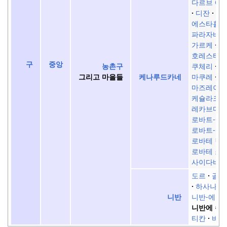
다르브 에
디잔
에
에스타흘락
파라자바드
가르케
하
호레스타네
구
중앙
쿠체리
랄
농촌구
마쿠레
말
그리고 마을들
케나루드카네
마즈레이
케슐라크
레카브다르
로바트-에 
로바트-에
로바테 칼
로바테 소
사이다바드
도르
골페
하사나바
니반-에 나
니반
니반에 수
티칸
바네