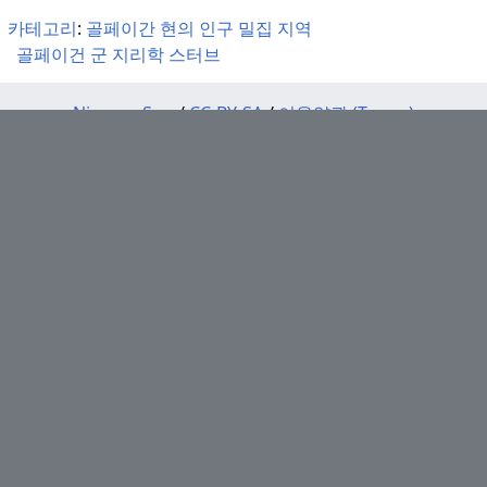
카테고리
:
골페이간 현의 인구 밀집 지역
골페이건 군 지리학 스터브
Nivan-e_Suq
/
CC-BY-SA
/
이용약관 (Terms)
리사 레슬리
승리자 운동선수
뉴저지-알바니아 국경수비대 파트너십