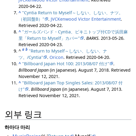
2020-04-22
.
^
"Cyntia Return to Myself～しない、しない、ナツ。
（初回盤B）"
.
JVCKenwood Victor Entertainment
.
Retrieved
2020-04-22
.
^
"ガールズバンド・Cyntia、ビキニトップ付CDで浜田麻
里「Return to Myself」カバー"
.
BARKS
. 2013-05-26
.
Retrieved
2020-04-23
.
a
b
^
"Return to Myself～しない、しない、ナ
ツ。/Cyntia"
.
Oricon
. Retrieved
2020-04-20
.
^
"Billboard Japan Hot 100: 2013/08/07 付け"
.
Billboard Japan
(in Japanese). August 7, 2018
. Retrieved
November 12,
2021
.
^
"Billboard Japan Top Singles Sales: 2013/08/07 付
け"
.
Billboard Japan
(in Japanese). August 7, 2013
.
Retrieved
November 12,
2021
.
외부 링크
하마다 마리