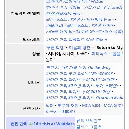
고양이와 개:
하마다 마리 베스트
하마다 마리 대히트
기울기 II
진심으로II
반영:
양날개의 공리
컴필레이션 앨범
골든 베스트 : 하마다 마리~빅터 연도~
기울기 III
골든 베스트 : 하마다 마리
시대를 위한 빛 - 35주년 베스트~팬스 셀렉션~
하마다 마리 컴플리트 싱글 컬렉션
박스 세트
'
푸른 혁명
'
'
마음과 영혼
'
"
Return to
Mysel
~
시나이, 시나이, 나쓰"
'
파라독스
"
달을 위
싱글
울다"
도쿄 25주년 기념 투어 'On the Wing'
하마다 마리 도쿄 라이브 '에스테틱아'
하마다 마리 라이브 투어 2012 '레젠다'
비디오
하마다 마리 30주년 라이브 투어 스페셜~
하마다 마리 라이브 투어 2016 '미션'
하마다 마리 35주년 라이브 'Gracia in Budokan
빅터
도쿠마 재팬
MCA 빅터
MCA 레코드
관련 기사
히구치 무네타카
뮤직 브레인즈
권한 관리
릴리스 그룹