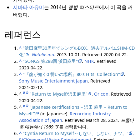
시바타 아유미
는 2014년
앨범 킥스타트
에서 이 곡을 커
버했다.
레퍼런스
^
"浜田麻里30周年でシングルBOX、過去アルバムSHM-CD
化"
.
Natalie.mu
. 2013-10-01
. Retrieved
2020-04-22
.
^
"SONGS 第288回 浜田麻里"
.
NHK
. Retrieved
2020-04-22
.
^
"『龍が如く0 誓いの場所』80's Hits! Collection"
.
Sony Music Entertainment Japan
. Retrieved
2021-02-12
.
a
b
^
"Return to Myself/浜田麻里"
.
Oricon
. Retrieved
2020-04-22
.
a
b
^
"Japanese certifications – 浜田 麻里 – Return to
Myself"
(in Japanese).
Recording Industry
Association of Japan
. Retrieved
March 28,
2021
.
드롭다
운 메뉴에서 1989
'9'를 선택합니다.
^
"Cyntia Return to Myself～しない、しない、ナツ。"
.
JVCKenwood Victor Entertainment
. Retrieved