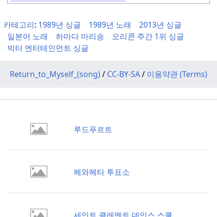
카테고리
:
1989년 싱글
1989년 노래
2013년 싱글
일본어 노래
하마다 마리송
오리콘 주간 1위 싱글
빅터 엔터테인먼트 싱글
Return_to_Myself_(song)
/
CC-BY-SA
/
이용약관 (Terms)
루드푸르트
헤와헤타 투표소
세인트 클레멘트 데인스 스쿨