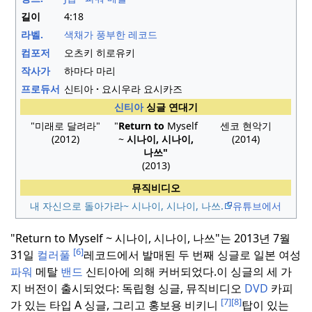
길이
4
:
18
라벨.
색채가 풍부한 레코드
컴포저
오츠키 히로유키
작사가
하마다 마리
프로듀서
신티아
요시우라 요시카즈
신티아
싱글 연대기
"미래로 달려라"
"
Return to
Myself
센코 현악기
(2012)
~
시나이, 시나이,
(2014)
나쓰"
(2013)
뮤직비디오
내 자신으로 돌아가라~ 시나이, 시나이, 나쓰.
유튜브에서
"Return to Myself ~ 시나이, 시나이, 나쓰"는 2013년 7월
[6]
31일
컬러풀
레코드에서 발매된 두 번째 싱글로 일본 여성
파워
메탈
밴드
신티아에 의해 커버되었다.
이 싱글의 세 가
지 버전이 출시되었다: 독립형 싱글, 뮤직비디오
DVD
카피
[7]
[8]
가 있는 타입 A 싱글, 그리고 홍보용 비키니
탑이 있는