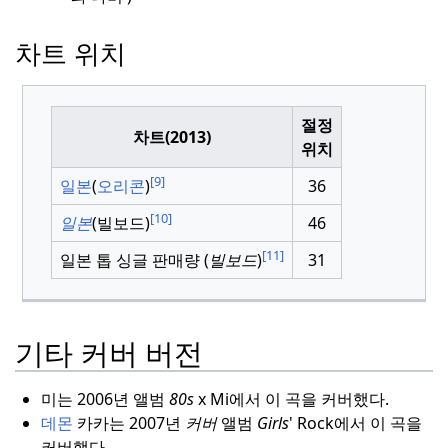
차트 위치
절정
차트(2013)
위치
[9]
일본
(
오리콘
)
36
[10]
일본
(빌보드)
46
[11]
일본 톱 싱글 판매량 (
빌보드
)
31
기타 커버 버전
미는 2006년 앨범
80s
x Mi에서 이 곡을 커버했다.
데몬
카카는 2007년
커버
앨범
Girls
' Rock에서 이 곡을
커버했다.