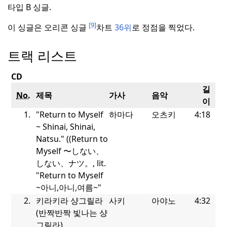
타입 B 싱글.
[9]
이 싱글은 오리콘 싱글
차트
36위
로 정점을 찍었다.
트랙 리스트
CD
길
No.
제목
가사
음악
이
1.
"Return to Myself
하마다
오츠키
4:18
~ Shinai, Shinai,
Natsu." (
(
Return to
Myself 〜しない、
しない、ナツ。
, lit.
"Return to
Myself
~
아니,아니,여름
~"
2.
키라키라 샹그릴라
사키
아야노
4:32
(반짝반짝
빛나는
샹
그릴라)