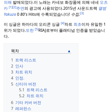
의해
발매되었다.
이 노래는 카네보 화장품에 의해 네네
오츠
[1]
[2]
카
주연
의 광고에 사용되었다.
2015년 사운드트랙
앨범
[3]
Yakuza
0
80's
Hits에 수록되었습니다!
수집
.
[4]
이 싱글은 하마다의 오리콘 싱글
차트
최초
이자 유일한 1
[5]
위가 되었다.
또한
RIAJ로부터 플래티넘 인증을 받았습니
다.
목차
1
트랙 리스트
2
인사
3
차트 위치
4
인정.
5
신티아 버전
5.1
트랙 리스트
5.2
차트 위치
6
기타 커버 버전
7
레퍼런스