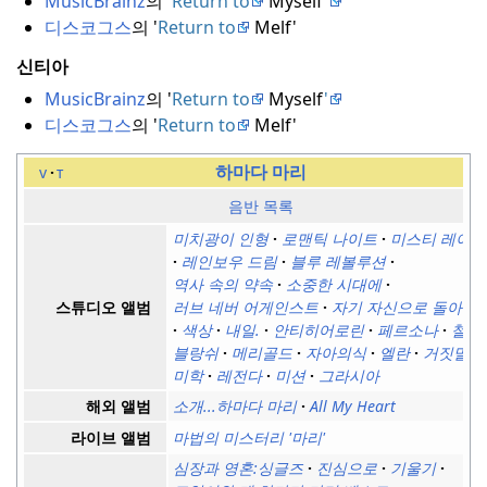
MusicBrainz
의 '
Return to
Myself
'
디스코그스
의 '
Return to
Melf'
신티아
MusicBrainz
의 '
Return to
Myself
'
디스코그스
의 '
Return to
Melf'
하마다 마리
v
t
음반 목록
미치광이 인형
로맨틱 나이트
미스티 레이디
레인보우 드림
블루 레볼루션
역사 속의 약속
소중한 시대에
러브 네버 어게인스트
자기 자신으로 돌아가
스튜디오 앨범
색상
내일.
안티히어로린
페르소나
철학
블랑쉬
메리골드
자아의식
엘란
거짓말
미학
레전다
미션
그라시아
소개...
하마다 마리
All My Heart
해외 앨범
마법의 미스터리 '마리'
라이브 앨범
심장과 영혼:
싱글즈
진심으로
기울기