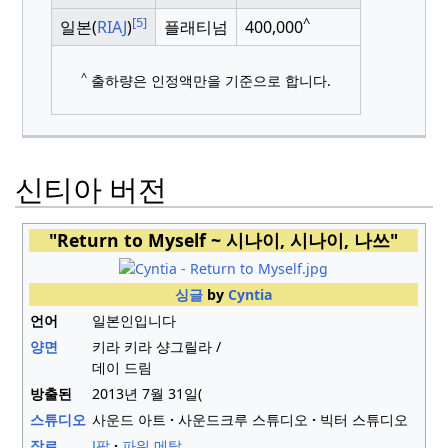
[5]
^
일본(
RIAJ
)
플래티넘
400,000
^
출하량은 인정액만을 기준으로 합니다.
신티아 버전
"Return to Myself ~ 시나이, 시나이, 나쓰"
싱글
by
Cyntia
언어
일본인입니다
양면
키라 키라 샹그릴라 /
데이 드림
방출된
2013년 7월 31일(
스튜디오
사운드 아트
사운드크루 스튜디오
빅터 스튜디오
장르.
J팝
파워 메탈