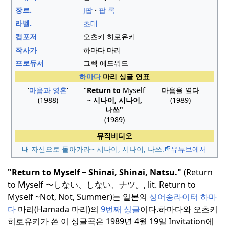
장르.
J팝
팝 록
라벨.
초대
컴포저
오츠키 히로유키
작사가
하마다 마리
프로듀서
그렉 에드워드
하마다
마리 싱글 연표
'
마음과 영혼
'
"
Return to
Myself
마음을 열다
(1988)
~
시나이, 시나이,
(1989)
나쓰"
(1989)
뮤직비디오
내 자신으로 돌아가라~ 시나이, 시나이, 나쓰.
유튜브에서
"Return to Myself ~ Shinai, Shinai, Natsu."
(
Return
to Myself 〜しない、しない、ナツ。
, lit.
Return
to
Myself ~Not, Not,
Summer
)
는
일본
의
싱어송라이터 하마
다
마리(Hamada 마리)의
9번째 싱글
이다
.
하마다와 오츠키
히로유키가 쓴 이 싱글곡은 1989년 4월 19일 Invitation에