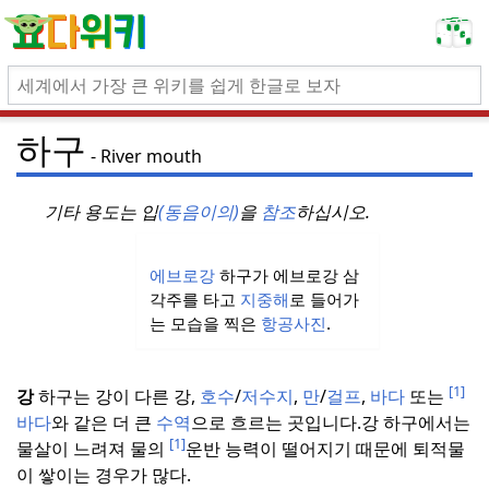
하구
River mouth
기타 용도는 입
(동음이의)
을
참조
하십시오.
에브로강
하구가 에브로강 삼
각주를 타고
지중해
로 들어가
는 모습을 찍은
항공사진
.
[1]
강
하구는 강이 다른 강,
호수
/
저수지
,
만
/
걸프
,
바다
또는
바다
와 같은 더 큰
수역
으로 흐르는 곳입니다.
강 하구에서는
[1]
물살이 느려져 물의
운반 능력이 떨어지기 때문에 퇴적물
이 쌓이는 경우가 많다.