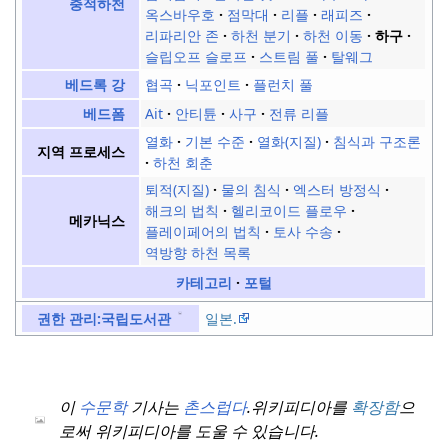
충적하천
옥스바우호
점막대
리플
래피즈
리파리안 존
하천 분기
하천 이동
하구
슬립오프 슬로프
스트림 풀
탈웨그
협곡
닉포인트
플런치 풀
베드록 강
Ait
안티튠
사구
전류 리플
베드폼
열화
기본 수준
열화(지질)
침식과 구조론
지역 프로세스
하천 회춘
퇴적(지질)
물의 침식
엑스터 방정식
해크의 법칙
헬리코이드 플로우
메카닉스
플레이페어의 법칙
토사 수송
역방향 하천 목록
카테고리
포털
일본.
권한 관리:
국립도서관
이
수문학
기사는
촌스럽다
.
위키피디아를
확장함
으
로써 위키피디아를 도울 수 있습니다.