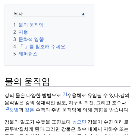
목차
1
물의 움직임
2
지형
3
문화적 영향
4
「 」를 참조해 주세요.
5
레퍼런스
물의 움직임
[1]
강의 물은 다양한 방법으로
수용체로 유입될 수 있다.
강의
움직임은 강의 상대적인 밀도, 지구의 회전, 그리고 조수나
[2]
갯벌
과
같은
수역의 주변 움직임에 의해 영향을 받습니다.
강물의 밀도가 수돗물 표면보다
높으면
강물이 수면 아래로
곤두박질치게 된다.
그러면 강물은 호수 내에서 지하수 또는