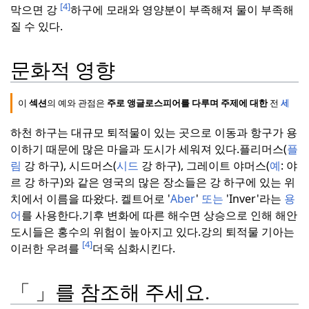
[4]
막으면 강
하구에 모래와 영양분이 부족해져 물이 부족해
질 수 있다.
문화적 영향
이
섹션
의 예와 관점은
주로 앵글로스피어를 다루며 주제에 대한
전
세계적
하천 하구는 대규모 퇴적물이 있는 곳으로 이동과 항구가 용
이하기 때문에 많은 마을과 도시가 세워져 있다.
플리머스(
플
림
강 하구), 시드머스(
시드
강 하구), 그레이트 야머스(
예
: 야
르 강 하구)와 같은 영국의 많은 장소들은 강 하구에 있는 위
치에서 이름을 따왔다. 켈트어로 '
Aber
'
또는
'Inver'라는
용
어
를 사용한다.
기후 변화에 따른 해수면 상승으로 인해 해안
도시들은 홍수의 위험이 높아지고 있다.
강의 퇴적물 기아는
[4]
이러한 우려를
더욱 심화시킨다.
「 」를 참조해 주세요.