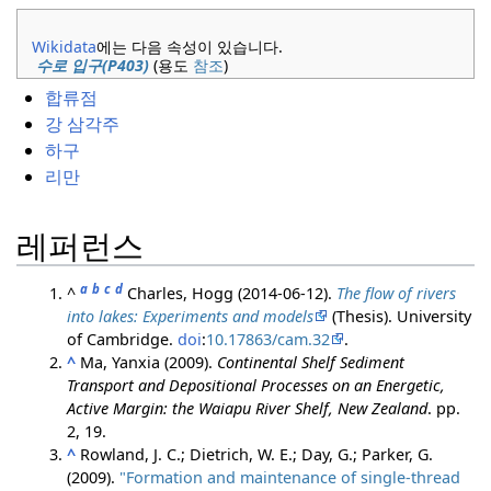
Wikidata
에는 다음 속성이 있습니다.
수로 입구(P403)
(용도
참조
)
합류점
강 삼각주
하구
리만
레퍼런스
a
b
c
d
^
Charles, Hogg (2014-06-12).
The flow of rivers
into lakes: Experiments and models
(Thesis). University
of Cambridge.
doi
:
10.17863/cam.32
.
^
Ma, Yanxia (2009).
Continental Shelf Sediment
Transport and Depositional Processes on an Energetic,
Active Margin: the Waiapu River Shelf, New Zealand
. pp.
2, 19.
^
Rowland, J. C.; Dietrich, W. E.; Day, G.; Parker, G.
(2009).
"Formation and maintenance of single‐thread