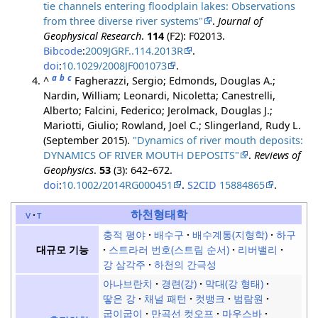
tie channels entering floodplain lakes: Observations
from three diverse river systems"
.
Journal of
Geophysical Research
.
114
(F2): F02013.
Bibcode
:
2009JGRF..114.2013R
.
doi
:
10.1029/2008JF001073
.
a
b
c
^
Fagherazzi, Sergio; Edmonds, Douglas A.;
Nardin, William; Leonardi, Nicoletta; Canestrelli,
Alberto; Falcini, Federico; Jerolmack, Douglas J.;
Mariotti, Giulio; Rowland, Joel C.; Slingerland, Rudy L.
(September 2015).
"Dynamics of river mouth deposits:
DYNAMICS OF RIVER MOUTH DEPOSITS"
.
Reviews of
Geophysics
.
53
(3): 642–672.
doi
:
10.1002/2014RG000451
.
S2CID
15884865
.
하천형태학
v
t
충적 평야
배수구
배수계통(지형학)
하구
스트라러 번호(스트림 순서)
리버밸리
대규모 기능
강 삼각주
하천의 간극성
아나브란치
경련(강)
막대(강 형태)
땋은 강
채널 패턴
컷뱅크
범람원
굽이굽이
만곡선 컷오프
마우스바