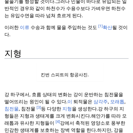
물줄기를 형성할 것이다.
그러나 민물이 바다로 유입되는 일
반적인 경우와 같이 하천수가 수용수보다 가벼우면 하천수
는 유입수면을 따라 넘쳐 흐르게 된다.
[1]
이러한
이류
수송과 함께 물을 주입하는 것도
확산
될 것이
다.
지형
킨번 스피트의 항공사진.
강 하구에서, 흐름 상태의 변화는 강이 운반하는 침전물을
떨어뜨리는 원인이 될 수 있다.
이
퇴적물은
삼각주
,
모래톱
,
[3]
침전물
, 침전물
등 다양한
지형
을 생성한다.
강 하구의 지
형들은 지형과 생태계를 크게 변화시킨다.
해안가를 따라 모
[4]
래톱과 유사한 지형들이
강에서 축적된 영양소로 풍부한
민감한 생태계를 보호하는 장벽 역할을 한다.
하지만, 강을