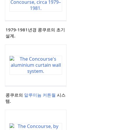
1979-1981년경 콩쿠르의 초기
설계.
콩쿠르의
알루미늄 커튼월
시스
템.