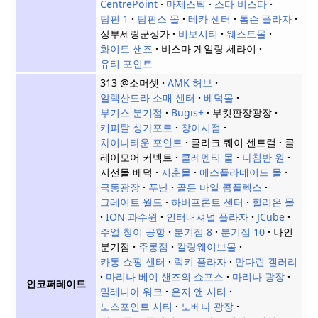
CentrePoint
마제스틱
스타 비스타
탐핀 1
탐핀스 몰
테카 센터
톰슨 플라자
상부세랑군상가
비보시티
웨스트몰
화이트 샌즈
비스마 게일랑 세라이
유티 포인트
313 @소머셋
AMK 허브
알렉산드라 소매 센터
베덕몰
부기스 분기점
Bugis+
부킷판장광장
캐피탈 싱가포르
창이시점
차이나타운 포인트
클라크 퀘이 센트럴
클
레이모어 커넥트
클레멘티 몰
나침반 원
지선몰 베덕
지춘몰
에스플라네이드 몰
극동광장
푸난
골든 마일 콤플렉스
그레이트 월드
하버프론트 센터
힐리온 몰
ION 과수원
인터내셔널 플라자
JCube
주얼 창이 공항
분기점 8
분기점 10
나인
분기점
주롱점
칼랑웨이브몰
카통 쇼핑 센터
럭키 플라자
만다린 갤러리
마리나 베이 샌즈의 쇼프스
마리나 광장
인코퍼레이트
밀레니아 워크
은지 앤 시티
노스포인트 시티
노베나 광장