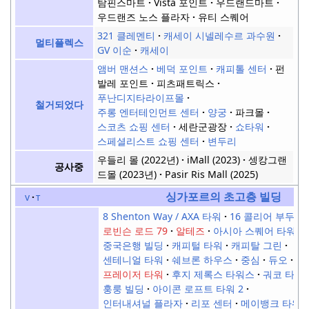
탐핀스마트
Vista 포인트
우드랜드마트
우드랜즈 노스 플라자
유티 스퀘어
321 클레멘티
캐세이 시넬레수르 과수원
멀티플렉스
GV 이순
캐세이
앰버 맨션스
베덕 포인트
캐피톨 센터
펀
발레 포인트
피츠패트릭스
푸난디지타라이프몰
철거되었다
주롱 엔터테인먼트 센터
양궁
파크몰
스코츠 쇼핑 센터
세란군광장
쇼타워
스페셜리스트 쇼핑 센터
변두리
우들리 몰 (2022년)
iMall (2023)
셍캉그랜
공사중
드몰 (2023년)
Pasir Ris Mall (2025)
싱가포르의 초고층 빌딩
v
t
8 Shenton Way / AXA 타워
16 콜리어 부두
로빈슨 로드 79
알테즈
아시아 스퀘어 타워 1, 
중국은행 빌딩
캐피털 타워
캐피탈 그린
센테니얼 타워
쉐브론 하우스
중심
듀오
프레이저 타워
후지 제록스 타워스
궈코 타워
훙룽 빌딩
아이콘 로프트 타워 2
인터내셔널 플라자
리포 센터
메이뱅크 타워