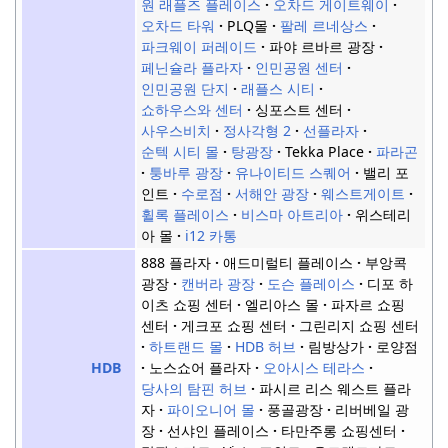
원 래플즈 플레이스
오차드 게이트웨이
오차드 타워
PLQ몰
팔레 르네상스
파크웨이 퍼레이드
파야 르바르 광장
페닌슐라 플라자
인민공원 센터
인민공원 단지
래플스 시티
쇼하우스와 센터
싱포스트 센터
사우스비치
정사각형 2
선플라자
순텍 시티 몰
탕광장
Tekka Place
파라곤
퉁바루 광장
유나이티드 스퀘어
밸리 포
인트
수로점
서해안 광장
웨스트게이트
휠록 플레이스
비스마 아트리아
위스테리
아 몰
i12 카통
888 플라자
애드미럴티 플레이스
부앙콕
광장
캔버라 광장
도슨 플레이스
디포 하
이츠 쇼핑 센터
엘리아스 몰
파자르 쇼핑
센터
게크포 쇼핑 센터
그린리지 쇼핑 센터
하트랜드 몰
HDB 허브
림방상가
로양점
노스쇼어 플라자
오아시스 테라스
HDB
당사의 탐핀 허브
파시르 리스 웨스트 플라
자
파이오니어 몰
풍골광장
리버베일 광
장
선샤인 플레이스
타만주롱 쇼핑센터