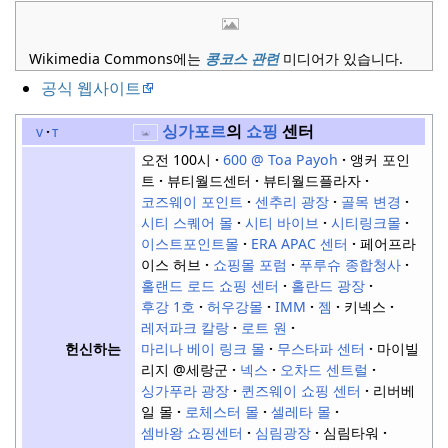
Wikimedia Commons에는
콩코스
관련
미디어가 있습니다.
공식 웹사이트
싱가포르
의
쇼핑
센터
v
t
오전 100시
600 @ Toa Payoh
앵커 포인
트
뷰티월드센터
뷰티월드플라자
코즈웨이 포인트
센추리 광장
골목 변경
시티 스퀘어 몰
시티 바이브
시티링크몰
이스트포인트몰
ERA APAC 센터
페어프라
이스 허브
쇼핑몰 포럼
푸루슈 종합청사
홀랜드 로드 쇼핑 센터
홀란드 광장
후강 1호
허우강몰
IMM
젬
키넥스
레저파크 칼랑
로트 원
마리나 베이 링크 몰
무스타파 센터
마이빌
헌신하는
리지 @세랑군
넥스
오차드 센트럴
싱가푸라 광장
퀸즈웨이 쇼핑 센터
리버베
일 몰
로체스터 몰
셀레타 몰
셈바왕 쇼핑센터
심림광장
심림타워