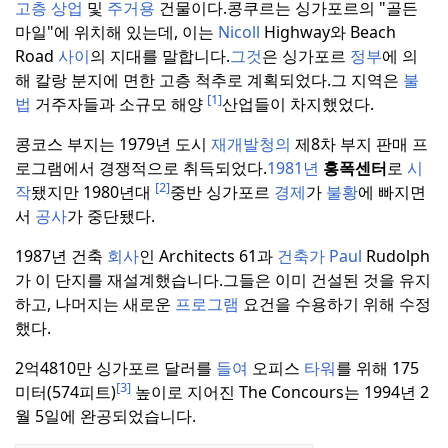
고층
상업
및
주거용
건물이다.
콩쿠르는 싱가포르의 "골든
마일"에 위치해 있는데, 이는
Nicoll
Highway와 Beach
Road
사이
의 지대를 말합니다.
그것
은 싱가포르
정부
에 의
해 칼랑 분지에 면한 고층 척추로 계획되었다.
그 지역은
불
[1]
법
거주자들과 소규모 해양
산업들이 차지했었다.
콩코스 부지는 1979년 도시
재개발청의
제8차 부지 판매 프
로그램에서 경쟁적으로 취득되었다.
1981년
홍폭센터
로
시
[2]
작
됐지만 1980년대
중반 싱가포르
경제
가
불황
에 빠지면
서
공사
가 중단됐다.
1987년 건축
회사
인 Architects 61과
건축가 Paul
Rudolph
가 이 단지를 재설계했습니다.
그들은 이미 건설된 것을 유지
하고, 나머지는 새로운
프로그램
요건을 수용하기 위해 수정
했다.
2억4810만
싱가포르 달러를
들여
오피스
타워
를 위해 175
[3]
미터(574피트)
높이로 지어진 The Concours는 1994년 2
월 5일에 완공되었습니다.