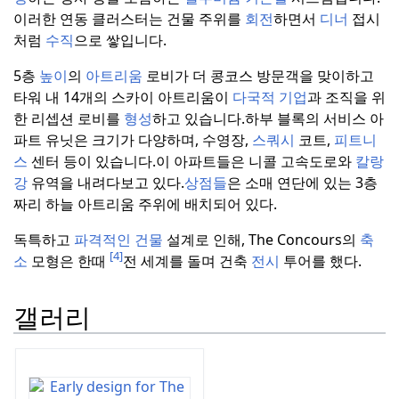
이러한 연동 클러스터는 건물 주위를
회전
하면서
디너
접시
처럼
수직
으로 쌓입니다.
5층
높이
의
아트리움
로비가 더 콩코스 방문객을 맞이하고
타워 내 14개의 스카이 아트리움이
다국적 기업
과 조직을 위
한 리셉션 로비를
형성
하고 있습니다.
하부 블록의 서비스 아
파트 유닛은 크기가 다양하며, 수영장,
스쿼시
코트,
피트니
스
센터 등이 있습니다.
이 아파트들은 니콜 고속도로와
칼랑
강
유역을 내려다보고 있다.
상점들
은 소매 연단에 있는 3층
짜리 하늘 아트리움 주위에 배치되어 있다.
독특하고
파격적인 건물
설계로 인해, The Concours의
축
[4]
소
모형은 한때
전 세계를 돌며 건축
전시
투어를 했다.
갤러리