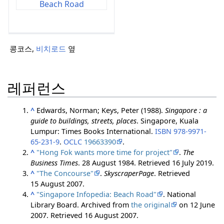
콩코스,
비치로드
옆
레퍼런스
^
Edwards, Norman; Keys, Peter (1988).
Singapore : a
guide to buildings, streets, places
. Singapore, Kuala
Lumpur: Times Books International.
ISBN
978-9971-
65-231-9
.
OCLC
19663390
.
^
"Hong Fok wants more time for project"
.
The
Business Times
. 28 August 1984
. Retrieved
16 July
2019
.
^
"The Concourse"
.
SkyscraperPage
. Retrieved
15 August
2007
.
^
"Singapore Infopedia: Beach Road"
. National
Library Board. Archived from
the original
on 12 June
2007
. Retrieved
16 August
2007
.