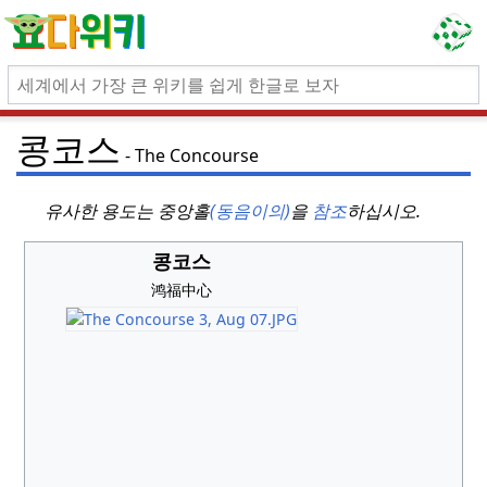
콩코스
The Concourse
유사한 용도는 중앙홀
(동음이의)
을
참조
하십시오.
콩코스
鸿福中心