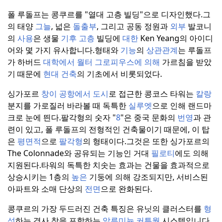
폴 루돌프는 콩쿠르를 "열대 고층 빌딩"으로 디자인했다.
그
의 태양
그늘
, 넓은
돌출부
, 그리고 공동 정원과
외부
발코니
의
사용
은 생물
기후
고층
빌딩에
대한
Ken Yeang의 아이디
어와 몇 가지 유사합니다.
형태와
기능
의
상관관계
는 루돌프
가 하버드
대학에서 월터
그로피우스에 의해
가르침을 받았
기 때문에
현대 건축
의 기초에서 비롯되었다.
싱가포르
창이 공항에서 도시
로 접근한 콩코스 타워는
칼랑
분지를 가로질러 바라볼 때 독특한
실루엣
으로 인해 랜드마
크로 눈에 띈다.
팔각형의 숫자 "
8
"은 중국 문화의
번영
과 관
련이 있고, 폴 루돌프의 전형적인 건축물이기 때문에, 이 탑
은
평면적
으로
팔각형
의 형태이다.
그것은 또한 싱가포르의
The Colonnade와 공유되는 기능인 거대
필로티
에도 의해
지원된다.
타워의 독특한 치솟는 효과는 건물을 효과적으로
상승시키는 1층의
높은
기둥에 의해 강조되지만, 서비스된
아파트와 소매 단상의
전면
으로 완화된다.
콩쿠르의 가장 두드러진 건축 특징은 유닛의 클러스터를
형
성
하는 경사 창을 포함하는
알루미늄 커튼월
시스템입니다.