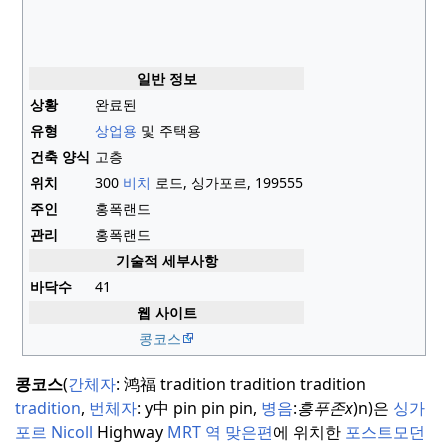
일반 정보
상황
완료된
유형
상업용
및 주택용
건축 양식
고층
위치
300
비치
로드, 싱가포르, 199555
주인
홍폭랜드
관리
홍폭랜드
기술적 세부사항
바닥수
41
웹 사이트
콩코스
콩코스
(
간체자
:
鸿福
tradition tradition tradition
tradition
,
번체자
:
y中
pin pin pin,
병음
:
흥푸존x
)n)은
싱가
포르
Nicoll
Highway
MRT 역 맞은편
에 위치한
포스트모던