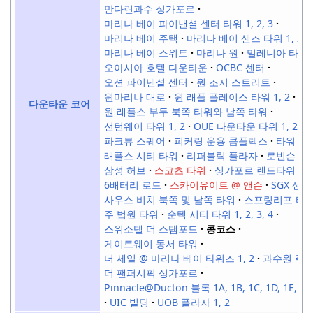
만다린과수 싱가포르
마리나 베이 파이낸셜 센터 타워 1, 2, 3
마리나 베이 주택
마리나 베이 샌즈 타워 1, 2, 
마리나 베이 스위트
마리나 원
밀레니아 타워
오아시아 호텔 다운타운
OCBC 센터
오션 파이낸셜 센터
원 조지 스트리트
원마리나 대로
원 래플 플레이스 타워 1, 2
다운타운 코어
원 래플스 부두 북쪽 타워와 남쪽 타워
선턴웨이 타워 1, 2
OUE 다운타운 타워 1, 2
파크뷰 스퀘어
피커링 운용 콤플렉스
타워
래플스 시티 타워
리퍼블릭 플라자
로빈슨 77
삼성 허브
스코츠 타워
싱가포르 랜드타워
6배터리 로드
스카이유이트 @ 앤슨
SGX 센터
사우스 비치 북쪽 및 남쪽 타워
스프링리프 타
주 법원 타워
순텍 시티 타워 1, 2, 3, 4
스위소텔 더 스탬포드
콩코스
게이트웨이 동서 타워
더 세일 @ 마리나 베이 타워즈 1, 2
과수원 주
더 팬퍼시픽 싱가포르
Pinnacle@Ducton 블록 1A, 1B, 1C, 1D, 1E, 1F,
UIC 빌딩
UOB 플라자 1, 2