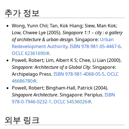
추가 정보
Wong, Yunn Chii; Tan, Kok Hiang; Siew, Man Kok;
Low, Chwee Lye (2005).
Singapore 1:1 – city : a gallery
of architecture & urban design
. Singapore:
Urban
Redevelopment Authority
.
ISBN
978-981-05-4467-6
.
OCLC
62361690
.
Powell, Robert; Lim, Albert K S; Chee, Li Lian (2000).
Singapore: Architecture of a Global City
. Singapore:
Archipelago Press.
ISBN
978-981-4068-05-5
.
OCLC
46686780
.
Powell, Robert; Bingham-Hall, Patrick (2004).
Singapore Architecture
. Singapore: Periplus.
ISBN
978-0-7946-0232-1
.
OCLC
54536026
.
외부 링크