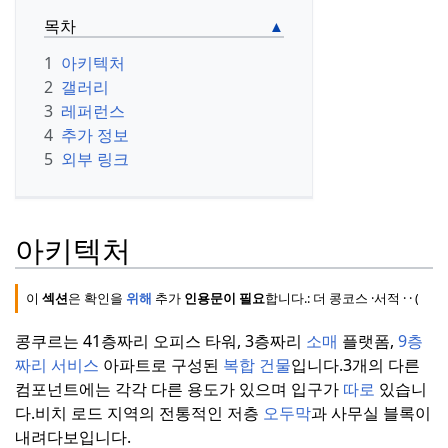
목차
1
아키텍처
2
갤러리
3
레퍼런스
4
추가 정보
5
외부 링크
아키텍처
이
섹션
은 확인을
위해
추가
인용문이 필요
합니다.
:
더 콩코스
·
서적 ·
·
(201
콩쿠르는 41층짜리 오피스 타워, 3층짜리
소매
플랫폼,
9층
짜리 서비스
아파트로 구성된
복합 건물
입니다.
3개의 다른
컴포넌트에는 각각 다른 용도가 있으며 입구가
따로
있습니
다.
비치 로드 지역의 전통적인 저층
오두막
과 사무실 블록이
내려다보입니다.