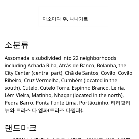
아소마다 주, 나나가르
소분류
Assomada is subdivided into 22 neighborhoods
including Achada Riba, Atrás de Banco, Bolanha, the
City Center (central part), Chã de Santos, Covão, Covão
Ribeiro, Cruz Vermelha, Cumbém (located in the
south), Cutelo, Cutelo Torre, Espinho Branco, Leiria,
Lém Vieira, Matinho, Nhagar (located in the north),
Pedra Barro, Ponta Fonte Lima, Portãozinho,
타라팔리
뉴와 트라스 다 엠파(트라즈 다엠파).
랜드마크