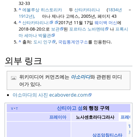
32-33
^
에볼루상 히스토리카
두
산타카타리나
(
1834년
–
1912년),
아나 제나다 고메스, 2005년, 페이지 43
^
산타카타리나:
2017년 11월 17일
웨이백 머신
에
2018-08-20으로
보관
된
포르타스 노바멘테
나
프록시
마 세마나 박물관
^
출처:
도시 인구
,
국립통계연구소
를 인용한다.
외부 링크
위키미디어 커먼즈에는
아소마다
와 관련된 미디
어가 있다.
아소마다의 사진 ecaboverde.com
산티아고 섬
의 행정 구역
v
t
프레이
프레이아
노사센호라다그라사
벨렘
포르
상조앙침티스타