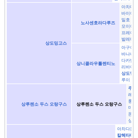
아차다 
바이아
밀호 브
노사센호라다루즈
모이아 
프레이아
발레다 
상도밍고스
아구아 
바나나
다카발
상니콜라우톨렌티노
리바이
상도밍
루이 바
주앙
레바
룽게
상루렌소 두스 오랑구스
상루렌소 두스 오랑구스
마토
몬타
상조
아차다몬
칼헤타데