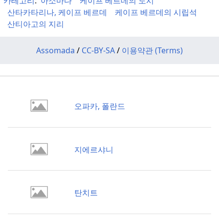
카테고리
:
아소마다
케이프 베르데의 도시
산타카타리나, 케이프 베르데
케이프 베르데의 시립석
산티아고의 지리
Assomada
/
CC-BY-SA
/
이용약관 (Terms)
오파카, 폴란드
지에르샤니
탄치트