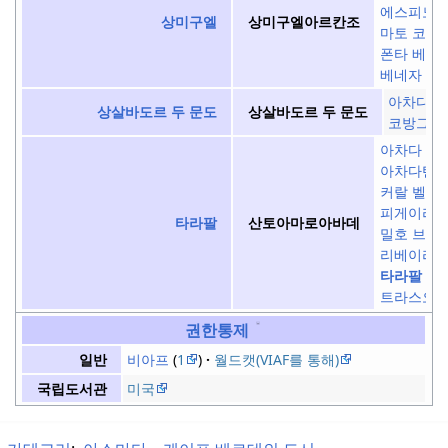
에스피노 
상미구엘
상미구엘아르칸조
마토 코레
폰타 베르
베네자
아차다라
상살바도르 두 문도
상살바도르 두 문도
코방그란
아차다 롱
아차다텐
커랄 벨류
피게이라
타라팔
산토아마로아바데
밀호 브랑
리베이라 
타라팔
트라스오
권한통제
비아프
1
월드캣(VIAF를 통해)
일반
미국
국립도서관