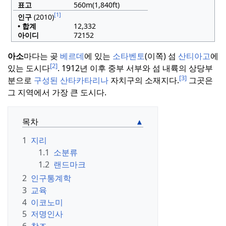
표고
560m(1,840ft)
[1]
인구
(2010)
• 합계
12,332
아이디
72152
아소
마다는 곶
베르데
에 있는
소타벤토
(이쪽) 섬
산티아고
에
[2]
있는 도시다
.
1912년 이후 중부 서부와 섬 내륙의 상당부
[3]
분으로
구성된 산타카타리나
자치구의 소재지다.
그곳은
그 지역에서 가장 큰 도시다.
목차
1
지리
1.1
소분류
1.2
랜드마크
2
인구통계학
3
교육
4
이코노미
5
저명인사