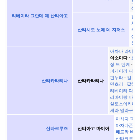
포르
산타
리베이라 그란데 데 산티아고
칼라
시다
주앙
산티시모 노메 데 지저스
살레
상마
아차다 라이트
아소마다
보아
장 드 탄케
샤
피게이라 다스
펀두라
길 비
산타카타리나
산타카타리나
만초리
팔하카
리베이라 다 바
리바이랑 마누
살토스아키마
세라 말라구에
아차다 파젠
아차다폰타
산타크루즈
산티아고 마이어
페드라 바데
산타크루즈