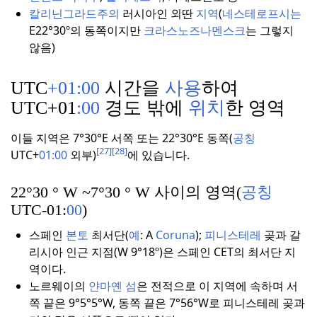
칼리닌그라드주의
러시아인 외딴
지역
(
네스테로프시는
E22°30º의 동쪽이지만
크라스노즈나멘스크
는 그렇지
않음)
UTC
+01:00
시간을
사용
하여
UTC+01
:00
경도 밖에
위치
한 영역
이들 지역은 7°30°E 서쪽 또는 22°30°E 동쪽(
공칭
[27]
[28]
UTC+
01:00
외부)
에 있습니다.
22°30 ° W ~7°30 ° W 사이의 영역(
공칭
UTC-01:
00
)
스페인
본토
최서단(
예
: A
Coruna
);
피니스테레
곶과 갈
리시아 인근 지점(W 9°18º)은 스페인 CET의 최서단 지
역이다.
노르웨이의
얀마옌 섬
은 전적으로 이 지역에 속하며 서
쪽 끝은 9°5°5°W, 동쪽 끝은 7°56°W로 피니스테레 곶과