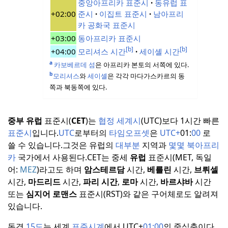
중앙아프리카 표준시
동유럽 표
+02:00
준시
이집트 표준시
남아프리
카 공화국 표준시
+03:00
동아프리카 표준시
[b]
[b]
+04:00
모리셔스 시간
세이셸 시간
a
카보베르데 섬
은 아프리카 본토의 서쪽에 있다.
b
모리셔스
와
세이셸
은 각각 마다가스카르의 동
쪽과 북동쪽에 있다.
중부 유럽
표준시(
CET
)는
협정 세계시
(UTC)보다 1시간 빠른
표준시
입니다.
UTC
로부터의
타임오프셋
은
UTC+
01:
00
로
쓸 수 있습니다.
그것은 유럽의
대부분
지역과
몇몇 북아프리
카
국가에서 사용된다.
CET는 중세
유럽
표준시(MET, 독일
어:
MEZ
)라고도 하며
암스테르담
시간,
베를린
시간,
브뤼셀
시간,
마드리드
시간,
파리 시간
,
로마
시간,
바르샤바
시간
또는
심지어 로맨스
표준시(RST)와 같은 구어체로도 알려져
있습니다.
동경
15도
는 세계
표준시계
에서
UTC+
01:00
의 중심축이다.