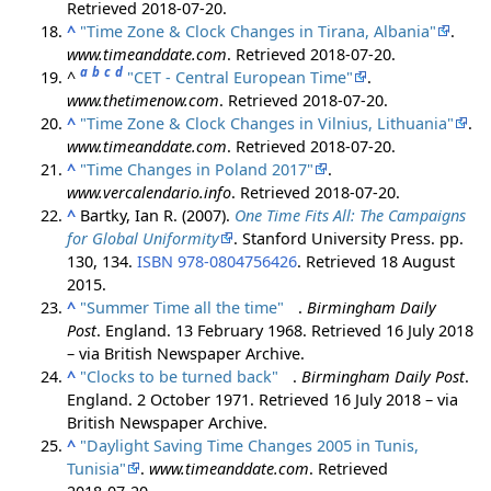
Retrieved
2018-07-20
.
^
"Time Zone & Clock Changes in Tirana, Albania"
.
www.timeanddate.com
. Retrieved
2018-07-20
.
a
b
c
d
^
"CET - Central European Time"
.
www.thetimenow.com
. Retrieved
2018-07-20
.
^
"Time Zone & Clock Changes in Vilnius, Lithuania"
.
www.timeanddate.com
. Retrieved
2018-07-20
.
^
"Time Changes in Poland 2017"
.
www.vercalendario.info
. Retrieved
2018-07-20
.
^
Bartky, Ian R. (2007).
One Time Fits All: The Campaigns
for Global Uniformity
. Stanford University Press. pp.
130, 134.
ISBN
978-0804756426
. Retrieved
18 August
2015
.
^
"Summer Time all the time"
.
Birmingham Daily
Post
. England. 13 February 1968
. Retrieved
16 July
2018
– via British Newspaper Archive.
^
"Clocks to be turned back"
.
Birmingham Daily Post
.
England. 2 October 1971
. Retrieved
16 July
2018
– via
British Newspaper Archive.
^
"Daylight Saving Time Changes 2005 in Tunis,
Tunisia"
.
www.timeanddate.com
. Retrieved