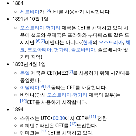
1884
[5]
세르비아
가
CET를 사용하기 시작합니다.
1891년 10월 1일
오스트리아-헝가리
제국은 CET를 채택하고 있다.
처
음에 철도와 우체국은 프라하와 부다페스트 같은 도
[6]
[7]
시지만
비엔나는 아니다.
(
현재
의
오스트리아
,
체
코
,
크로아티아
,
헝가리
,
슬로바키아
, 슬로베니아 및
기타 지역)
1893년 4월 1일
[7]
독일
제국은 CET(MEZ)
를 사용하기 위해 시간대를
통일했다.
[9]
[8]
이탈리아
,
몰타는 CET를 사용합니다.
비엔나(당시
오스트리아-헝가리
제국의 일부)는
[10]
CET를 사용하기 시작합니다.
1894
[11]
스위스는 UTC+
00:30
에서 CET로
전환
[12]
리히텐슈타인은 CET를
도입한다.
[13]
덴마크는
CET를 채택하고 있다.