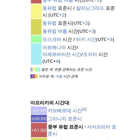
동유럽
표준시 /
칼리닌그라드
표준
시 (UTC
+2
)
동유럽
표준시(UTC
+2
)
동유럽 여름
시간(UTC
+3
)
모스크바
시간 /
터키 시간
(UTC
+3
)
아르메니아
시간/
아제르바이잔 시간
/
조지아
시간
(UTC+
4
)
▉
▉
▉
▉
옅은 색: 연중 관측되는 표준 시간;
▉
▉
▉
어두운 색:
여름
시간 관측
아프리카의 시간대
:
[a]
-01:00
카보베르데 시간
±00:00
그리니치 표준시
중부 유럽 표준시
서아프리카 표
+01:00
준시