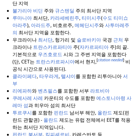
단 지역
불가리아
비딘
주와
규스텐딜
주의 최서단 지역
루마니아
최서단,
카라세베린주
,
티미시주
(
수도
티미쇼
아라주
),
아라드주
, 비호르주,
메헤딘시주
와
사투마레주
의
최서단 지역을 포함한다.
우크라이나
최서단
, 헝가리 및
슬로바키아
국경
근처
우
크라이나
트란스카르파티아
주(
자카르파티아
주)의 끝.
기본적으로
우즈호로드
시와 그 주변 지역을 포함한다
[
citation needed
]
(단, CET는
트란스카르파시아
에서 현지,
비
공식 시간으로 사용된다).
클라이페다
,
타우라게
,
텔샤이
를 포함한 리투아니아
서
부
리에파하
와
벤츠필스
를 포함한 서부
라트비아
쿠레사레
사레
카운티의 수도를 포함한
에스토니아령
사
레마
섬
과 히우마 섬의 최서단
투르쿠시
를 포함한
핀란드
남서부 해안,
올란드
제도(핀
란드 관할권) -
올란드
제도는 유럽 전체에서 EET를 적용
하는 최서단 지역입니다.
핀란드
북서부
,
킬피셰르비
, 카레스반토 등