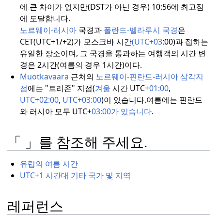
에 큰 차이가 없지만(DST가 아닌 경우) 10:56에 최고점
에 도달합니다.
노르웨이-러시아
국경과
폴란드-벨라루시
국경
은
CET(UTC+1/+2)가 모스크바 시간
(UTC+03
:00)과 접하는
유일한 장소이며, 그 국경을 통과하는 여행객의 시간 변
경은 2시간(여름의 경우 1시간)이다.
Muotkavaara
근처의
노르웨이-핀란드-러시아
삼각지
점
에는 "트리존" 지점(
겨울
시간 UTC+
01:00
,
UTC+02:00
,
UTC+03:00
)이 있습니다.
여름에는 핀란드
와 러시아 모두 UTC+
03:00가 있습니다
.
「 」를 참조해 주세요.
유럽의 여름 시간
UTC+1 시간대 기타 국가 및 지역
레퍼런스