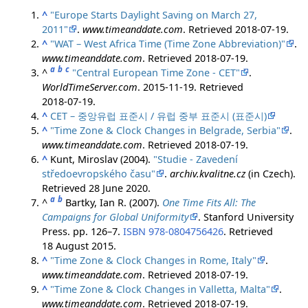
^
"Europe Starts Daylight Saving on March 27,
2011"
.
www.timeanddate.com
. Retrieved
2018-07-19
.
^
"WAT – West Africa Time (Time Zone Abbreviation)"
.
www.timeanddate.com
. Retrieved
2018-07-19
.
a
b
c
^
"Central European Time Zone - CET"
.
WorldTimeServer.com
. 2015-11-19
. Retrieved
2018-07-19
.
^
CET – 중앙유럽 표준시 / 유럽 중부 표준시 (표준시)
^
"Time Zone & Clock Changes in Belgrade, Serbia"
.
www.timeanddate.com
. Retrieved
2018-07-19
.
^
Kunt, Miroslav (2004).
"Studie - Zavedení
středoevropského času"
.
archiv.kvalitne.cz
(in Czech)
.
Retrieved
28 June
2020
.
a
b
^
Bartky, Ian R. (2007).
One Time Fits All: The
Campaigns for Global Uniformity
. Stanford University
Press. pp. 126–7.
ISBN
978-0804756426
. Retrieved
18 August
2015
.
^
"Time Zone & Clock Changes in Rome, Italy"
.
www.timeanddate.com
. Retrieved
2018-07-19
.
^
"Time Zone & Clock Changes in Valletta, Malta"
.
www.timeanddate.com
. Retrieved
2018-07-19
.