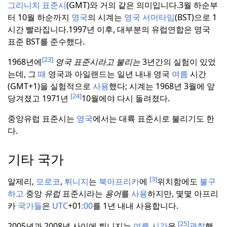
그리니치 표준시
(GMT)와 거의 같은 의미입니다.
3월 하순부
터 10월 하순까지
영국
의 시계는
영국 서머타임
(BST)으로 1
시간 빨라집니다.
1997년 이후, 대부분의 유럽연합은 영국
표준 BST를 준수했다.
[23]
1968년에
영국 표준시라고 불리는
3년간의 실험이 있었
는데, 그
때
영국과 아일랜드는 일년 내내 영국
여름
시간
(GMT+1)을 실험적으로
사용
했다; 시계는 1968년 3월에 앞
[24]
당겨졌고 1971년
10월에야 다시 돌려졌다.
중앙유럽 표준시는
영국
에서는 대륙 표준시로 불리기도 한
다.
기타 국가
[3]
알제리,
모로코
,
튀니지
는
북아프리카
에
위치함에도
불구
하고
중앙
유럽
표준시라는
용어
를
사용
하지만, 몇몇 아프리
카
국가들
은
UTC
+01
:00
를 1년 내내 사용합니다.
[25]
2005년과 2008년 사이에 튀니지는
여름
시간
을
관찰
했