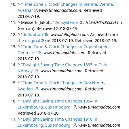
^
"Time Zone & Clock Changes in Vienna, Vienna,
Austria"
.
www.timeanddate.com
. Retrieved
2018-07-19
.
^
Messerli, Jakob.
"Zeitsysteme"
.
HLS-DHS-DSS.CH
(in
German)
. Retrieved
2018-07-19
.
^
"dullophob"
.
www.dullophob.com
. Archived from
the original
on 2018-07-19
. Retrieved
2018-07-19
.
^
"Time Zone & Clock Changes in Copenhagen,
Denmark"
.
www.timeanddate.com
. Retrieved
2018-07-19
.
^
"Daylight Saving Time Changes 1895 in Oslo,
Norway"
.
www.timeanddate.com
. Retrieved
2018-07-19
.
^
"Time Zone & Clock Changes in Stockholm,
Sweden"
.
www.timeanddate.com
. Retrieved
2018-07-19
.
^
"Daylight Saving Time Changes 1904 in
Luxembourg, Luxembourg"
.
www.timeanddate.com
.
Retrieved
2018-07-20
.
^
"Daylight Saving Time Changes 1918 in
Luxembourg, Luxembourg"
.
www.timeanddate.com
.