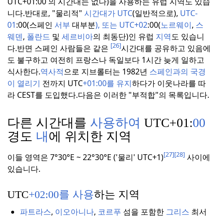
UTC+01:00 의 시간대는 없다)을 사용하는 유럽 지역도 있습
니다.
반대로, "물리적"
시간대가 UTC
(일반적으로),
UTC-
01
:00(스페인
서부
대부분
), 또는 UTC+02
:00(
노르웨이
,
스
웨덴
,
폴란드
및
세르비아
의 최동단)인 유럽
지역
도 있습니
[26]
다.
반면 스페인 사람들은 같은
시간대를 공유하고 있음에
도 불구하고 여전히 프랑스나 독일보다 1시간 늦게 일하고
식사한다.
역사적
으로 지브롤터는 1982년
스페인과의 국경
이 열리기
전까지 UTC
+01:00를 유지
하다가 이웃나라를 따
라 CEST를 도입했다.
다음은 이러한 "부적합"의 목록입니다.
다른 시간대를
사용하여
UTC+01:
00
경도
내
에 위치한 지역
[27]
[28]
이들 영역은 7°30°E ~ 22°30°E ('물리' UTC+1)
사이에
있습니다.
UTC
+02:00를 사용
하는 지역
파트라스
,
이오아니나
,
코르푸
섬을 포함한
그리스
최서