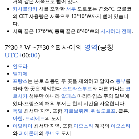
거의 같은 서쪽으로 뻗어 있다.
카사블랑카
시를 포함한
서부
모로코는 7°35°C. 모로코
의 CET 사용량은 서쪽으로 13°10°W까지 뻗어 있습니
다.
서쪽 끝은 17°6°W, 동쪽 끝은 8°40°W의
서사하라 전체
.
7°30 ° W ~7°30 ° E 사이의
영역
(공칭
UTC+
00:
00
)
안도라
벨기에
프랑스
는 본토 최동단 두 곳을 제외하고 알자스
동부
를
따라 한 곳은 제외한다.
스트라스부르
와 다른 하나는
코
르시카
섬뿐만 아니라
알페스
마리타임스 주의 일부에
있다.
프랑스의 해외 부서는 현지 시간을 사용합니다.
독일
최서단 지역, 포함.
자르브뤼켄
,
뒤셀도르프
, 쾰른,
아헨
,
트리에르
의 도시
이탈리아
최서단 지역, 포함.
아오스타
계곡의
아오스타
와
피에몬테
의
쿠네오
도시