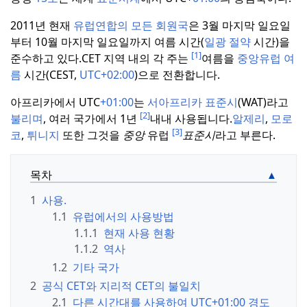
2011년 현재
유럽연합의 모든 회원국
은 3월 마지막 일요일
부터 10월 마지막 일요일까지 여름 시간(
일광 절약
시간)을
[1]
준수하고 있다.
CET 지역 내의 각 주는
여름을
중앙유럽 여
름
시간(CEST,
UTC+02:00
)으로 전환합니다.
아프리카에서 UTC
+01:00
는
서아프리카 표준시
(WAT)라고
[2]
불리며
, 여러 국가에서 1년
내내 사용됩니다.
알제리
,
모로
[3]
코
,
튀니지
또한 그것을
중앙
유럽
표준시
라고 부른다.
목차
1
사용.
1.1
유럽에서의 사용방법
1.1.1
현재 사용 현황
1.1.2
역사
1.2
기타 국가
2
공식 CET와 지리적 CET의 불일치
2.1
다른 시간대를 사용하여 UTC+01:00 경도