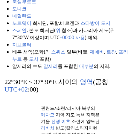
룩셈부르크
모나코
네덜란드
노르웨이
최서단, 포함.
베르겐과
스타방어
도시
스페인
, 본토 최서단(
위
참조)과 카나리아 제도(위
7°30ºW 이상이며 UTC
+00:00 사용
) 제외.
지브롤터
베른 서쪽(포함)의
스위스
일부(바젤,
제네바
,
로잔
,
프리
부르
등
도시
포함)
알제리의 수도
알제리
를 포함한
대부분
의 지역.
22°30°E ~ 37°30°E 사이의
영역
(공칭
UTC+02
:00)
핀란드/소련/러시아 북부의
페차모
지역 지도.
녹색 지역은
겨울
전쟁 이후
소련에 양도된
리바치
반도(칼라스타자아렌