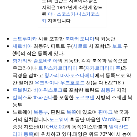
토)의 핀란드 지역이다.
붉은
지역은 1947년에 소련에 양도
된
야니스코스키-니스카코스
키
지역입니다.
스트루미카
시를 포함한
북마케도니아
의 최동단
세르비아
최동단, 피로트 구(
시로트
시 포함)와
보르
구
(州)의 작은 동쪽에 있다.
헝가리
와
슬로바키아
의 최동단, 각각 북쪽과 남쪽으로
우크라이나
트란스카르파티아
주(
자카르파티아 주
)와
국경을 접하고
헝가리
바사로스나메니
에서 동쪽으로 약
간 떨어진
우크라이나
우즈호로드
선(둘 다 E22°18º)
루블린
과
비아위스토크
를 포함한 폴란드
최동단
지역
칼릭스
와
하파란다
를 포함한
노르보텐
지방의 스웨덴 북
동부
노르웨이
북동부
, 핀란드
북쪽
에 있으며
핀마크
백국과
거의 일치합니다.
노르웨이
최동단 마을인
Vardö
는 EET
중앙 자오선(UTC
+02:00
)의 동쪽(이스탄불과
알렉산드
리아
동쪽
)에 위치하고 있다.
태양은 위도 70°N에서 높이