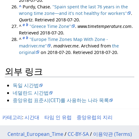
2018-07-20
.
^
Purdy, Chase.
"Spain spent the last 76 years in the
wrong time zone—and it's not healthy for workers"
.
Quartz
. Retrieved
2018-07-20
.
a
b
^
"Greece Time Zone"
.
www.timetemperature.com
.
Retrieved
2018-07-20
.
a
b
^
"Europe Time Zones Map With Zone -
madriver.me"
.
madriver.me
. Archived from
the
original
on 2018-07-20
. Retrieved
2018-07-20
.
외부 링크
독일 시간법
네덜란드 시간법
중앙유럽 표준시(CET)를 사용하는 나라 목록
카테고리
:
시간대
타임 인 유럽
중앙유럽의 지리
Central_European_Time
/
CC-BY-SA
/
이용약관 (Terms)