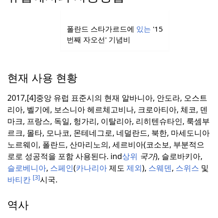
폴란드 스타가르드에
있는
'15
번째 자오선' 기념비
현재 사용 현황
2017,[4]중앙 유럽 표준시의 현재 알바니아, 안도라, 오스트
리아, 벨기에, 보스니아 헤르체고비나, 크로아티아, 체코, 덴
마크, 프랑스, 독일, 헝가리, 이탈리아, 리히텐슈타인, 룩셈부
르크, 몰타, 모나코, 몬테네그로, 네덜란드, 북한, 마세도니아
노르웨이, 폴란드, 산마리노의, 세르비아(코소보, 부분적으
로로 성공적을 포함 사용된다. ind
상위
국가
), 슬로바키아,
슬로베니아
,
스페인
(
카나리아
제도
제외
),
스웨덴
,
스위스
및
[3]
바티칸
시국.
역사