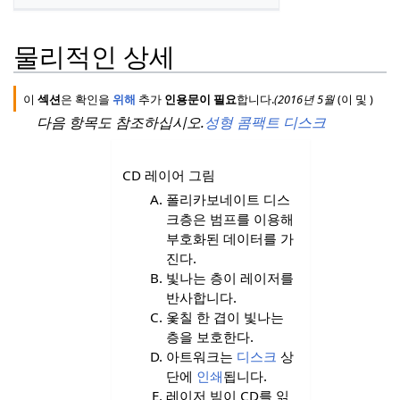
물리적인 상세
이
섹션
은 확인을
위해
추가
인용문이 필요
합니다.
(
2016년
5월
(이
및
)
다음 항목도 참조하십시오.
성형 콤팩트 디스크
CD 레이어 그림
폴리카보네이트 디스
크층은 범프를 이용해
부호화된 데이터를 가
진다.
빛나는 층이 레이저를
반사합니다.
옻칠 한 겹이 빛나는
층을 보호한다.
아트워크는
디스크
상
단에
인쇄
됩니다.
레이저 빔이 CD를 읽