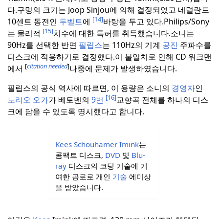
다.
구멍의 크기는 Joop Sinjou에 의해 결정되었고 네덜란드
[14]
10센트 동전인
두벨트
에
바탕을 두고 있다.
Philips/Sony
[15]
는 물리적
치수에 대한 특허를 취득했습니다.
소니는
90Hz를 선택한
반면
필립스
는
110Hz
의 기계
공진
주파수를
디스크
에 적용하기로
결정
했다.
이 불일치로 인해 CD 워크맨
[
citation needed
]
에서
나중에 문제가 발생하였습니다.
필립스의 공식 역사에 따르면, 이 용량은 소니의
경영자
인
[16]
노리오 오가
가 베토벤의
9번
교향곡 전체를 하나의 디스
크에 담을 수 있도록 명시했다고 합니다.
Kees Schouhamer Imink
는
콤팩트 디스크,
DVD
및
Blu-
ray
디스크의 코딩 기술에 기
여한 공로로 개인
기술
에미상
을 받았습니다.