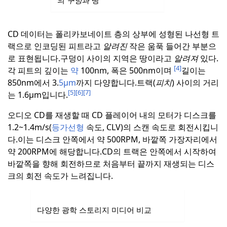
의
구멍
과 땅
CD 데이터는 폴리카보네이트 층의 상부에 성형된 나선형 트
랙으로 인코딩된 피트라고
알려진
작은 움푹 들어간 부분으
로 표현됩니다.
구덩이 사이의 지역은 땅이라고
알려져
있다.
[4]
각 피트의 깊이는
약
100nm, 폭은 500nm이며
길이는
850nm에서 3.
5µm
까지 다양합니다.
트랙(
피치
) 사이의 거리
[5]
[6]
[7]
는 1.6µm입니다.
오디오 CD를 재생할 때 CD 플레이어 내의 모터가 디스크를
1.2~1.4m/s(
등가선형
속도, CLV)의 스캔 속도로 회전시킵니
다.이는 디스크 안쪽에서 약 500RPM, 바깥쪽 가장자리에서
약 200RPM에 해당합니다.
CD의 트랙은 안쪽에서 시작하여
바깥쪽을 향해 회전하므로 처음부터 끝까지 재생되는 디스
크의 회전 속도가 느려집니다.
다양한 광학 스토리지 미디어 비교