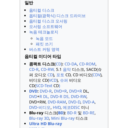
일반
옵티컬 디스크
옵티컬(광학식) 디스크 드라이브
옵티컬 디스크 오서링
오서링 소프트웨어
녹음 테크놀로지
녹음 모드
패킷 쓰기
버스트 커팅 영역
옵티컬 미디어 타입
콤팩트
디스크
(
CD
):
CD-DA
,
CD-ROM
,
CD-R
,
CD-RW,
5.1
음악
디스크, SACD(슈
퍼 오디오
CD
),
포토
CD, CD 비디오(
CDV
),
비디오 CD(
VCD
),
슈퍼
비디오
CD(
SCD-Text
CD
)
DVD
:
DVD-R
,
DVD+R
,
DVD+R
DL,
DVD
+
R DL,
DVD-R
DS, DVD-RW
,
DVD+RW,
DVD-RAM
,
DVD-D
,
DVD-A
,
DVD-비디오
,
HVD
,
에코DISC
미니
Blu-ray
디스크
(
BD
):
BD-R
및
BD-RE
,
Blu-ray 3D
,
Mini Blu-ray
디스크
Ultra HD Blu-ray