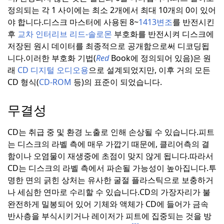
정의되는 각 1 사이에는 최소 2개에서 최대 10개의 0이 있어
야 합니다.
디스크 마스터에 사용된 8~
1413변조
를 반전시킨
후
교차 인터리브 리드-솔로몬
부호화를 반전시켜 디스크에
저장된 원시 데이터를 최종적으로 공개함으로써 디코딩됩
니다.
이러한 부호화 기법(
Red
Book에 정의되어 있음)은 원
래
CD 디지털 오디오용
으로 설계되었지만, 이후 거의 모든
CD 형식(
CD-ROM
등)의 표준이 되었습니다.
무결성
CD는 취급 중 및 환경 노출로 인해 손상될 수 있습니다.
피트
는 디스크의 라벨 측에 매우 가깝기 때문에, 클리어측의 결
함이나 오염물이 재생중에 초점이 맞지 않게 됩니다.
따라서
CD는 디스크의 라벨 측에서 파손될 가능성이 높아집니다.
투
명한 면의 긁힌 상처는 유사한 굴절 플라스틱으로 보충하거
나 세심한 연마로 수리할 수 있습니다.
CD의 가장자리가 불
완전하게 밀봉되어 있어 기체와 액체가 CD에 들어가 금속
반사층을 부식시키거나 레이저가 피트에 집중되는 것을 방