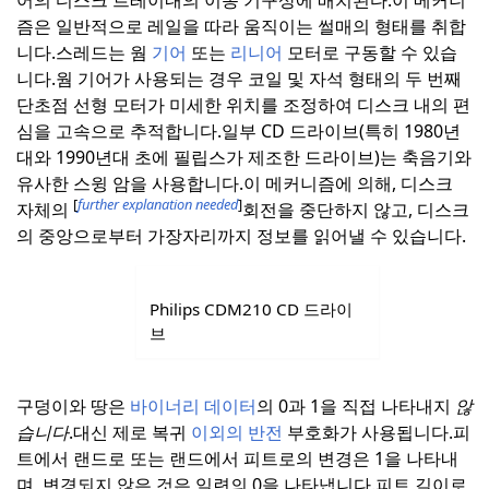
어의 디스크 트레이내의 이동 기구상에 배치된다.
이 메커니
즘은 일반적으로 레일을 따라 움직이는 썰매의 형태를 취합
니다.
스레드는 웜
기어
또는
리니어
모터로 구동할 수 있습
니다.
웜 기어가 사용되는 경우 코일 및 자석 형태의 두 번째
단초점 선형 모터가 미세한 위치를 조정하여 디스크 내의 편
심을 고속으로 추적합니다.
일부 CD 드라이브(특히 1980년
대와 1990년대 초에 필립스가 제조한 드라이브)는 축음기와
유사한 스윙 암을 사용합니다.
이 메커니즘에 의해, 디스크
[
further explanation needed
]
자체의
회전을 중단하지 않고, 디스크
의 중앙으로부터 가장자리까지 정보를 읽어낼 수 있습니다.
Philips CDM210 CD 드라이
브
구덩이와 땅은
바이너리 데이터
의 0과 1을 직접 나타내지
않
습니다
.
대신 제로 복귀
이외의 반전
부호화가 사용됩니다.피
트에서 랜드로 또는 랜드에서 피트로의 변경은 1을 나타내
며, 변경되지 않은 것은 일련의 0을 나타냅니다.
피트 길이로