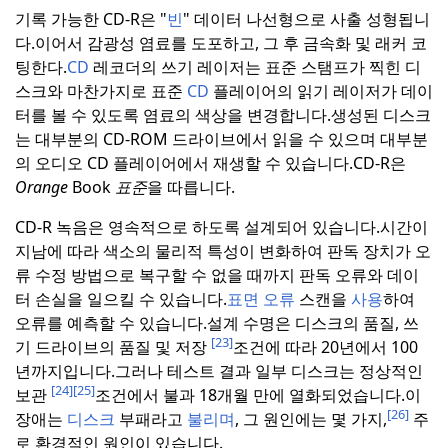
기록 가능한 CD-R은 "
빈
" 데이터 나선형으로 사출 성형됩니
다.
이어서 감광성 염료를 도포하고, 그 후 금속화 및 래커 코
팅한다.
CD
레코더의 쓰기 레이저는 표준 스탬프가 찍힌 디
스크와 마찬가지로 표준
CD
플레이어의 읽기 레이저가 데이
터를 볼 수 있도록 염료의 색상을 변경합니다.
생성된 디스크
는 대부분의 CD-ROM 드라이브에서 읽을 수 있으며 대부분
의 오디오 CD 플레이어에서 재생할 수 있습니다.
CD-R은
Orange
Book
표준
을 따릅니다.
CD-R 녹음은 영속적으로 하도록 설계되어 있습니다.
시간이
지남에 따라 색소의 물리적 특성이 변화하여 판독 장치가 오
류 수정 방법으로 복구할 수 없을 때까지 판독 오류와 데이
터 손실을 일으킬 수 있습니다.
표면 오류
스캔을
사용
하여
오류를 예측할 수 있습니다.
설계 수명은 디스크의 품질, 쓰
[23]
기 드라이브의 품질 및 저장
조건에 따라 20년에서 100
년까지입니다.
그러나 테스트 결과 일부 디스크는 정상적인
[24]
[25]
보관
조건에서 불과 18개월 만에 열화되었습니다.
이
[26]
장애는
디스크
부패라고
불리며
, 그 원인에는 몇 가지,
주
로 환경적인 원인이 있습니다.