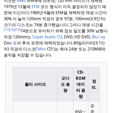
이것은
Kees
Imink에 따르면, 120 mm 사이즈가 채택된
1979년 12월에
EFM
코드 형식이 아직 결정되지 않았기 때
문에 미신이다.
1980년 6월에 EFM을 채택하면 재생 시간이
30% 더 늘어 120mm 직경의 경우 97분, 100mm(3.9인치)
크기의 디스크는 74분 증가했습니다.
그러나 재생 시간을
[17]
[18]
[19]
74분으로 유지하기 위해 정보 밀도를 30% 낮췄다.
직경 120mm는
Super
Audio
CD
, DVD, HD DVD,
Blu-ray
Disc
등
의 후속 포맷에 채택되었습니다.
80밀리미터(3.1인
치) 직경의 디스크('
Mini
CD')는 최대 24분 또는 210MiB의
음악을 저장할 수 있습니다.
CD-
오디
ROM
정
물리 사이즈
오 용
데이
의.
량
터 용
량
표
650 ~
준