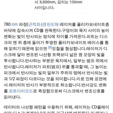
서 3,000nm, 깊이는 150nm
사이입니다.
780
nm
파장(
근적외선
)
반도체
레이저를 폴리카보네이트층
바닥에 집속시켜 CD를 판독한다.
구덩이와 육지 사이의 높이
변화는 빛이 반사되는 방식에 차이를 가져온다.
피트는 디스
크의 맨 위 층에 들어가 투명한 폴리카보네이트 베이스를 통
[8]
해 읽히기 때문에 읽으면
요철을 형성합니다.
레이저가 디
스크에 닿아 변조된 나선형 트랙보다 넓은 원 모양의 빛을
투사합니다.반사하는 부분은 육지에서, 일부는 범프 위에서
반사됩니다.
레이저가 피트(범프) 위를 통과할 때, 그 높이는
피크에서 반사되는 빛의 일부가 주위의 땅에서 반사되는 빛
과 1/2 파장이 다르다는 것을 의미합니다.
이로 인해 표면에
서 레이저의 반사가 부분적으로 취소됩니다.
반사강도 변화
를
포토다이오드
로 측정함으로써 디스크에서 변조신호를
읽어낸다.
데이터의 나선형 패턴을 수용하기 위해, 레이저는 CD플레이