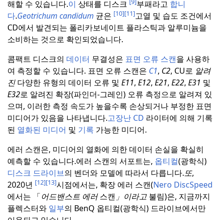
[9]
해할 수 있습니다.
이
상태를 디스크
부패라고
합니
[10]
[11]
다
.
Geotrichum candidum
균은
고열 및 습도 조건에서
CD에서 발견되는 폴리카보네이트 플라스틱과 알루미늄을
소비하는 것으로 확인되었습니다.
콤팩트 디스크의
데이터
무결성은
표면 오류 스캔
을 사용하
여 측정할 수 있습니다. 표면 오류 스캔은
C1
,
C2
, CU로
알려
진
다양한 유형의 데이터 오류 및
E11
,
E12
,
E21
,
E22
,
E31
및
E32
로 알려진 확장(파인더-그레인) 오류 측정으로 알려져 있
으며, 이러한 측정 속도가 높을수록 손상되거나 부정한 표면
미디어가 있음을 나타냅니다.
고장난 CD
라이터에 의해 기록
된
열화된 미디어
및
기록
가능한 미디어.
에러 스캔은, 미디어의 열화에 의한 데이터 손실을 확실히
예측할 수 있습니다.
에러 스캔의 서포트는,
옵티컬
(광학식)
디스크 드라이브
의 벤더와 모델에 따라서 다릅니다.
또
,
[12]
[13]
2020년
시점에서는, 확장 에러 스캔(
Nero DiscSpeed
에서는 「
어드밴스트 에러
스캔
」이라고
불림)은, 지금까지
플렉스터와
일부
의 BenQ 옵티컬(광학식) 드라이브에서만