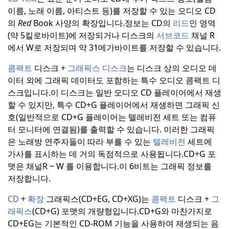
이름, 노래 이름, 아티스트 등)를 저장할 수 있는 오디오 CD
의
Red
Book 사양의 확장입니다.
정보는 CD의
리드
인 영역
(약 5킬로바이트)에 저장되거나 디스크의
서브코드
채널 R
에서 W로 저장되며 약 31메가바이트를 저장할 수 있습니다.
콤팩트
디스크 +
그래픽스 디스크
는 디스크 상의 오디오 데
이터 외에 그래픽 데이터도 포함하는 특수 오디오 콤팩트 디
스크입니다.
이 디스크는 일반 오디오 CD 플레이어에서 재생
할 수 있지만, 특수 CD+G 플레이어에서 재생하면 그래픽 신
호(일반적으로 CD+G 플레이어는 텔레비전 세트 또는 컴퓨
터 모니터에 연결됨)를 출력할 수 있습니다. 이러한 그래픽
은 노래방 연주자들이 따라 부를 수 있는
텔레비전
세트에
가사를 표시하는 데 거의 독점적으로 사용됩니다.
CD+G 포
맷은 채널R ~ W 를 이용합니다.
이 6비트는 그래픽 정보를
저장합니다.
CD
+
확장
그래픽스(CD+EG, CD+XG)는
콤팩트
디스크 +
그
래픽스
(CD+G) 포맷의 개량형입니다.
CD+G와 마찬가지로
CD+EG는 기본적인 CD-ROM 기능을 사용하여 재생되는 음