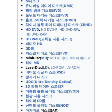
M디스크
유니버설 미디어 디스크(UMD)
확장 범용 디스크(EVD)
포워드 다기능 디스크(FVD)
홀로그래픽 다기능 디스크(HVD)
차이나 블루 하이 디피니션 디스크 (CBHD)
HD DVD
:
HD DVD-R
,
HD DVD-RW
,
HD DVD-RAM
HD VMD(고화질 다층 디스크)
비디오 HD
GD롬
퍼스널 비디오 디스크(PVD)
MiniDisc(
MD
):
MD 데이터, MD 데이터 2
하이 MD
LaserDisc
(
LD
):
LD-ROM
,
LV-ROM
비디오 싱글 디스크(VSD)
광자기 디스크
UDO(Ultra Density Optical)
3D 광학 데이터 스토리지
적층형 볼륨 옵티컬 디스크(SVOD)
형광 다층 디스크
하이퍼 CD롬
닌텐도 옵티컬 디스크(NOD)
아카이브
디스크(AD)