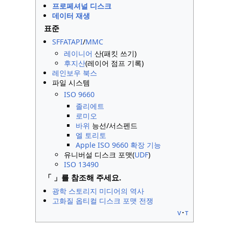
프로페셔널 디스크
데이터 재생
표준
SFF
ATAPI
/
MMC
레이니어
산(패킷 쓰기)
후지산
(레이어 점프 기록)
레인보우 북스
파일 시스템
ISO 9660
졸리에트
로미오
바위
능선/서스펜드
엘 토리토
Apple ISO 9660 확장 기능
유니버설 디스크 포맷(
UDF
)
ISO 13490
「 」를 참조해 주세요.
광학 스토리지 미디어의 역사
고화질 옵티컬 디스크 포맷 전쟁
v
t