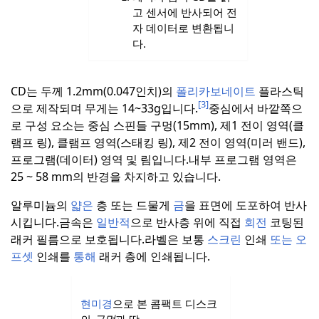
고 센서에 반사되어 전
자 데이터로 변환됩니
다.
CD는 두께 1.2mm(0.047인치)의
폴리카보네이트
플라스틱
[3]
으로 제작되며 무게는 14~33g입니다.
중심에서 바깥쪽으
로 구성 요소는 중심 스핀들 구멍(15mm), 제1 전이 영역(클
램프 링), 클램프 영역(스태킹 링), 제2 전이 영역(미러 밴드),
프로그램(데이터) 영역 및 림입니다.
내부 프로그램 영역은
25 ~ 58 mm의 반경을 차지하고 있습니다.
알루미늄의
얇은
층 또는 드물게
금
을 표면에 도포하여 반사
시킵니다.
금속은
일반적
으로 반사층 위에 직접
회전
코팅된
래커 필름으로 보호됩니다.
라벨은 보통
스크린
인쇄
또는 오
프셋
인쇄를
통해
래커 층에 인쇄됩니다.
현미경
으로 본 콤팩트 디스크