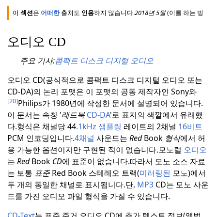
이
섹션
은
어떠한
출처도
인용
하지 않습니다.
2018년 5월
(이
를
하는 방법
오디오 CD
주요 기사:
콤팩트 디스크 디지털 오디오
오디오 CD(공식적으로 콤팩트 디스크 디지털 오디오 또는
CD-DA)의 논리 포맷은 이 포맷의 공동 제작자인 Sony와
[20]
Philips가 1980년에 작성한 문서에 설명되어 있습니다.
이 문서는 속칭 '
레드북
CD-DA
'로 표지의 색깔에서 유래했
다.
형식은 채널당 44
.1kHz
샘플링
레이트의 2채널
16비트
PCM 인코딩입니다.
4채널
사운드는
Red
Book
형식
에서 허
용 가능한 옵션이지만 구현된 적이 없습니다.
모노럴
오디오
는
Red
Book
CD
에 표준이 없습니다.따라서 모노 소스 자료
는 보통
표준
Red Book 스테레오 트랙(
미러링된
모노)에서
두 개의 동일한 채널로 표시됩니다.단,
MP3
CD는 모노 사운
드를 가진 오디오 파일 형식을 가질 수 있습니다.
CD-Text
는 표준 준거 오디오 CD에 추가 텍스트 정보(앨범