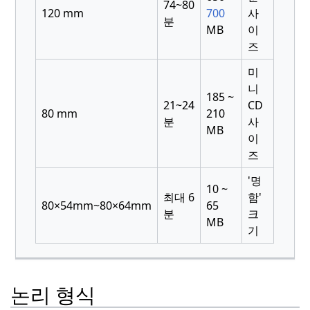
74~80
120 mm
700
사
분
MB
이
즈
미
니
185 ~
21~24
CD
80 mm
210
분
사
MB
이
즈
'명
10 ~
최대 6
함'
80×54mm~80×64mm
65
분
크
MB
기
논리 형식