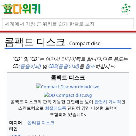
콤팩트 디스크
Compact disc
"CD" 및 "CD"는 여기서 리다이렉트 합니다.
다른 용도는
CD
(동음이의)
및
CDS(동음이의)
를
참조
하십시오.
콤팩트 디스크
콤팩트 디스크의 판독 가능한 표면에는 빛이
완전히 가시적
인
스펙트럼으로
회절되도록
단단히 감긴 나선형 트랙이
포함되어 있습니다.
미디어
옵티컬 디스크
타입