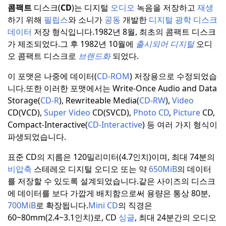
콤팩트
디스크(
CD
)는 디지털
오디오
녹음을 저장하고
재생
하기 위해
필립스
와 소니가
공동
개발한
디지털
광학
디스크
데이터
저장 형식입니다.
1982년 8월, 최초의 콤팩트 디스크
가 제조되었다.
그 후 1982년 10월에
출시되어 디지털
오디
오 콤팩트 디스크로
브랜드화
되었다.
이 포맷은 나중에 데이터(
CD-ROM
) 저장용으로 수정되었습
니다.또한 이러한 포맷에서는 Write-Once Audio and Data
Storage(
CD-R
), Rewriteable Media(
CD-RW
),
Video
CD(VCD),
Super Video
CD(SVCD),
Photo
CD
,
Picture
CD,
Compact-Interactive(
CD-Interactive
) 등 여러 가지 형식이
파생되었습니다.
표준 CD의 지름은 120밀리미터(4.7인치)이며, 최대 74분의
비압축
스테레오 디지털 오디오 또는 약
650MiB
의 데이터
를 저장할 수 있도록 설계되었습니다.
같은 사이즈의 디스크
에 데이터를 보다 가깝게 배치함으로써 용량은 통상 80분,
700MiB
로 확장됩니다.
Mini CD
의 직경은
60~80mm(2.4~3.1인치)로, CD
싱글
, 최대 24분간의 오디오