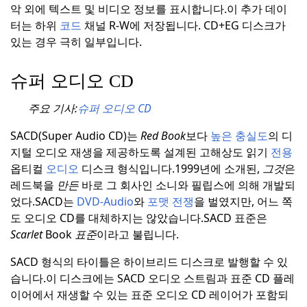
악 외에 텍스트 및 비디오 정보를 표시합니다.
이 추가 데이
터는 하위
코드
채널 R-W에 저장됩니다. CD+EG 디스크가
있는 경우 극히 일부입니다.
슈퍼 오디오 CD
주요 기사:
슈퍼 오디오 CD
SACD(Super Audio CD)는
Red Book
보다
높은
충실도
의 디
지털 오디오 재생을 제공하도록 설계된 고해상도 읽기
전용
옵티컬
오디오
디스크 형식입니다.
1999년에 소개된,
그것
은
레드북을
만든
바로 그 회사인 소니와 필립스에 의해 개발되
었다.
SACD는
DVD-Audio
와
포맷 전쟁
을 벌였지만, 어느 쪽
도 오디오 CD를 대체하지는 않았습니다.
SACD 표준은
Scarlet
Book
표준
이라고 불립니다.
SACD 형식의 타이틀은 하이브리드 디스크로 발행할 수 있
습니다.이 디스크에는 SACD 오디오 스트림과 표준 CD 플레
이어에서 재생할 수 있는 표준 오디오 CD 레이어가 포함되