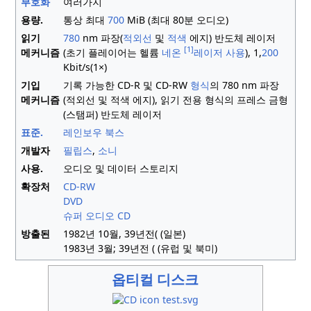
부호화
여러가지
용량.
통상 최대
700
MiB (최대 80분 오디오)
읽기
780
nm 파장(
적외선
및
적색
에지) 반도체 레이저
[1]
메커니즘
(초기 플레이어는 헬륨
네온
레이저 사용
), 1,
200
Kbit/s(1×)
기입
기록 가능한 CD-R 및 CD-RW
형식
의 780 nm 파장
메커니즘
(적외선 및 적색 에지), 읽기 전용 형식의 프레스 금형
(스탬퍼) 반도체 레이저
표준.
레인보우 북스
개발자
필립스
,
소니
사용.
오디오 및 데이터 스토리지
확장처
CD-RW
DVD
슈퍼 오디오 CD
방출된
1982년
10월
,
39년
전(
(일본)
1983년 3월;
39년
전 (
(유럽 및 북미)
옵티컬 디스크