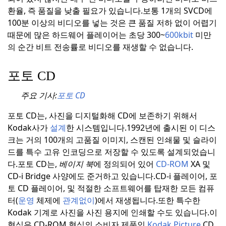
환율, 즉 품질을 낮출 필요가 있습니다.
보통 1개의 SVCD에
100분 이상의 비디오를 넣는 것은 큰 품질 저하 없이 어렵기
때문에 많은 하드웨어 플레이어는 초당 300~
600kbit
미만
의 순간 비트 전송률로 비디오를 재생할 수 없습니다.
포토 CD
주요 기사:
포토 CD
포토 CD는, 사진을 디지털화해 CD에 보존하기 위해서
Kodak사가
설계
한 시스템입니다.
1992년에 출시된 이 디스
크는 거의 100개의 고품질 이미지, 스캔된 인쇄물 및 슬라이
드를 특수 고유 인코딩으로 저장할 수 있도록 설계되었습니
다.
포토 CD는,
베이지 북
에 정의되어 있어
CD-ROM
XA 및
CD-i Bridge 사양에도 준거하고 있습니다.
CD-i 플레이어, 포
토 CD 플레이어, 및 적절한 소프트웨어를 탑재한 모든 컴퓨
터(
운영
체제에
관계없이
)에서 재생됩니다.
또한 특수한
Kodak 기계로 사진을 사진 용지에 인쇄할 수도 있습니다.
이
형식은 CD-ROM 형식의 소비자 제품인
Kodak Picture
CD