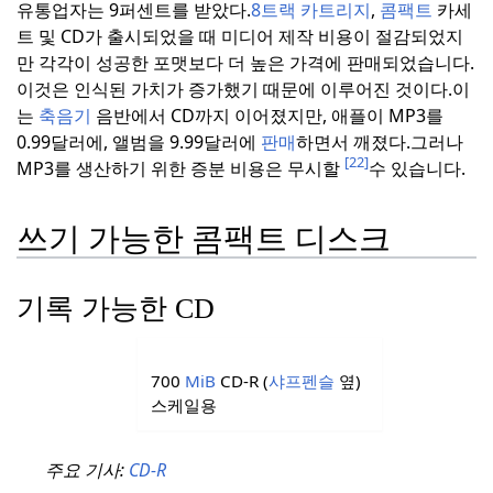
유통업자는 9퍼센트를 받았다.
8트랙 카트리지
,
콤팩트
카세
트 및 CD가 출시되었을 때 미디어 제작 비용이 절감되었지
만 각각이 성공한 포맷보다 더 높은 가격에 판매되었습니다.
이것은 인식된 가치가 증가했기 때문에 이루어진 것이다.
이
는
축음기
음반에서 CD까지 이어졌지만, 애플이 MP3를
0.99달러에, 앨범을 9.99달러에
판매
하면서 깨졌다.
그러나
[22]
MP3를 생산하기 위한 증분 비용은 무시할
수 있습니다.
쓰기 가능한 콤팩트 디스크
기록 가능한 CD
700
MiB
CD-R (
샤프펜슬
옆)
스케일용
주요 기사:
CD-R